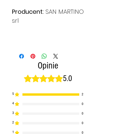
Producent:
SAN MARTINO
srl
Opinie
5.0
Oceniono na 5 z 5 gwiazdek.
5
2
4
0
3
0
2
0
1
0