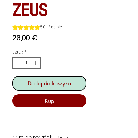
ZEUS
Ocena to 5.0 na pięć gwiazdek na podstawie 2 recenzji
5.0 | 2 opinie
Cena
26,00 €
Sztuk
*
Dodaj do koszyka
Kup
Mirt sardyński: ZEUS