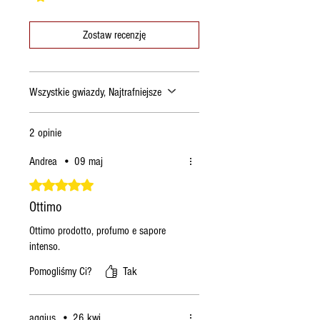
Zostaw recenzję
Wszystkie gwiazdy, Najtrafniejsze
2 opinie
Andrea
•
09 maj
Oceniono na 5 z 5 gwiazdek.
Ottimo
Ottimo prodotto, profumo e sapore
intenso.
Pomogliśmy Ci?
Tak
aggius
•
26 kwi