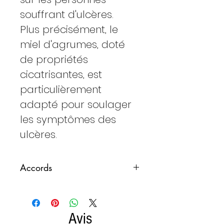
souffrant d'ulcères.
Plus précisément, le
miel d'agrumes, doté
de propriétés
cicatrisantes, est
particulièrement
adapté pour soulager
les symptômes des
ulcères.
Accords
C'est l'un des miels de table les
plus populaires car il se marie
bien avec tous les aliments
Avis