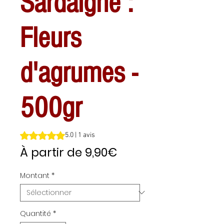
Sardaigne :
Fleurs
d'agrumes -
500gr
La note est de 5.0 sur cinq étoiles selon 1 avis
5.0 | 1 avis
Prix
À partir de
9,90€
promotionnel
Montant
*
Quantité
*