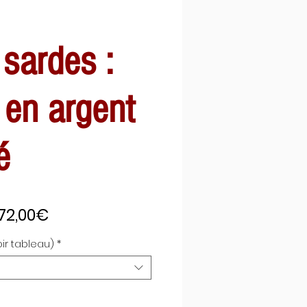
 sardes :
en argent
é
Prix
72,00€
promotionnel
oir tableau)
*