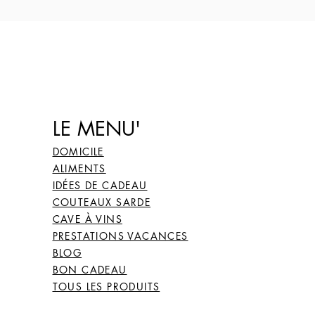
23
63
24
64
LE MENU'
DOMICILE
25
65
ALIMENTS
IDÉES DE CADEAU
COUTEAUX SARDE
CAVE À VINS
26
66
PRESTATIONS VACANCES
BLOG
BON CADEAU
27
67
TOUS LES PRODUITS