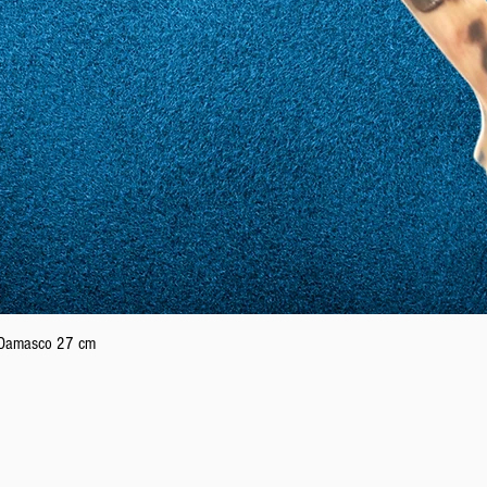
18
58
19
59
20
60
Aperçu rapide
n Damasco 27 cm
21
61
22
62