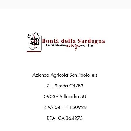
Azienda Agricola San Paolo srls
Z.I. Strada C4/B3
09039 Villacidro SU
P.IVA 04111150928
REA: CA-364273