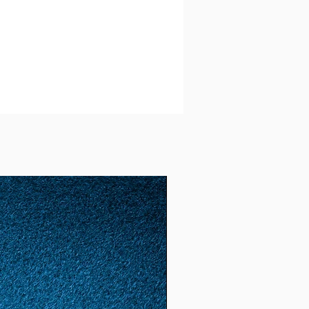
(15,
3)
49
9
1.56
4.9
(15,
6)
50
10
1.6
5.02
(16)
51
11
1.62
5.09
(16.
2)
52
12
1.65
5.18
(16.
6)