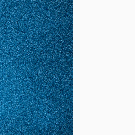
53
13
1.68
5.28
(16.
8)
54
14
1.72
5.4
(17.
2)
55
15
1.74
5.46
(17.
4)
56
16
1.78
5.59
(17.
8)
57
17
1.81
5.68
(18.
1)