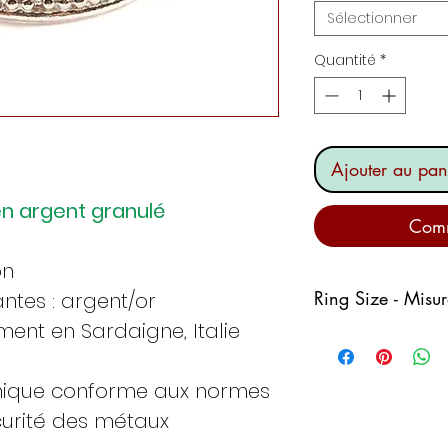
Sélectionner
Quantité
*
Ajouter au pan
en argent granulé
Comm
on
Ring Size - Misu
antes : argent/or
ent en Sardaigne, Italie
Italy
Fran
ce
nique conforme aux normes
urité des métaux
8
48