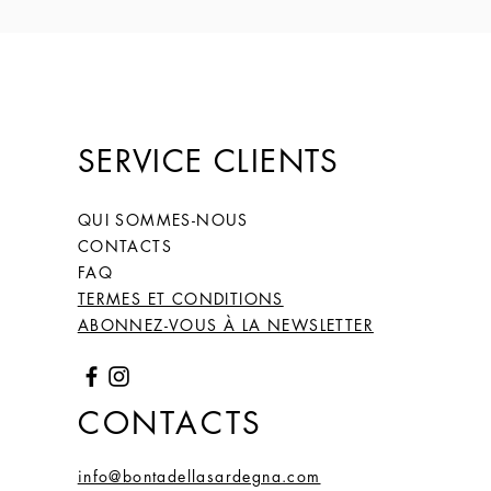
8)
63
23
2
6,28
(20)
64
24
2,04
6,41
SERVICE CLIENTS
(20,
4)
QUI SOMMES-NOUS
CONTACTS
65
25
2,06
6,47
FAQ
(20,
TERMES ET CONDITIONS
6)
ABONNEZ-VOUS À LA NEWSLETTER
66
26
2,1
6,59
(20)
CONTACTS
67
27
2,2
6,66
(21,
info@bontadellasardegna.com