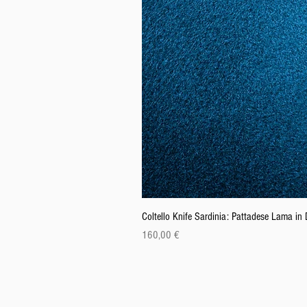
Coltello Knife Sardinia: Pattadese Lama i
Prix
160,00 €