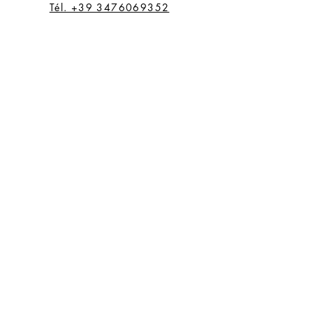
2)
Tél. +39 3476069352
68
28
2,15
6,75
(21,
5)