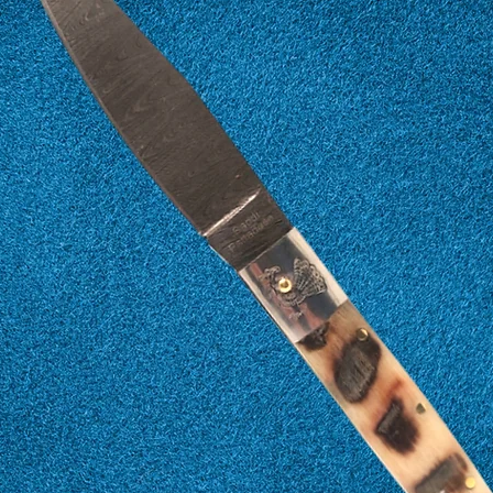
13
53
14
54
15
55
16
56
17
57