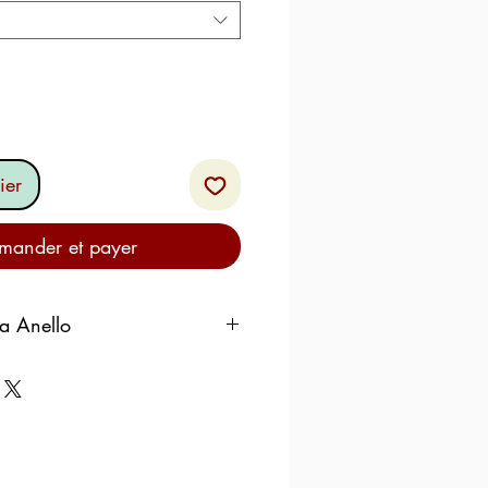
ier
ander et payer
ra Anello
Ger
Spai
Dia
Circ
man
n
mete
umf.
y
r cm
cm
48
8
1,53
4.8