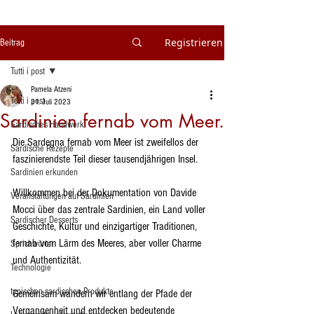
Registrieren
Beitrag
Tutti i post
Pamela Atzeni
Tutti i post
31. Juli 2023
Sardinien fernab vom Meer.
Sardisches Handwerk
Die Sardegna fernab vom Meer ist zweifellos der 
Sardische Rezepte
faszinierendste Teil dieser tausendjährigen Insel.
Sardinien erkunden
Willkommen bei der Dokumentation von Davide 
Veranstaltungen auf Sardinien
Mocci über das zentrale Sardinien, ein Land voller 
Sardischer Desserts
Geschichte, Kultur und einzigartiger Traditionen, 
fernab vom Lärm des Meeres, aber voller Charme 
Sprichwörter
und Authentizität.
Technologie
typischen sardischen Produkte
Gemeinsam wandern wir entlang der Pfade der 
Vergangenheit und entdecken bedeutende 