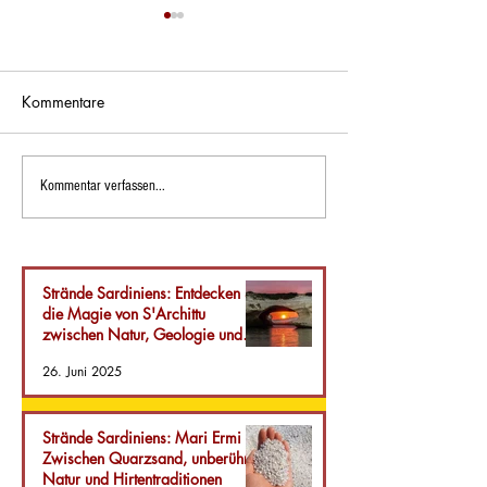
Kommentare
Strände Sardiniens: Mari
Sehenswürdigkeit
Kommentar verfassen...
Ermi – Zwischen
Sardinien: Entde
Quarzsand, unberührter
Seui, einen verb
Natur und
Schatz im Herze
Hirtentraditionen
Insel.
Strände Sardiniens: Entdecken Sie
die Magie von S'Archittu
zwischen Natur, Geologie und
Gastfreundschaft
26. Juni 2025
Strände Sardiniens: Mari Ermi –
Zwischen Quarzsand, unberührter
Natur und Hirtentraditionen