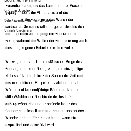
Lebensmittelinformationen
Persönlichkeiten, die das Land mit ihrer Präsenz 
Orte zum Besuchen
geprägt haben: die Attitadoras und die 
Campanari. Sie verkörpern das Wesen der 
Sehenswürdigkeiten auf Sardinien
sardischen Gemeinschaft und geben Geschichten 
Strände Sardiniens
und Legenden an die jüngeren Generationen 
weiter, während die Wellen der Globalisierung auch 
diese abgelegenen Gebiete erreichen wollen.
Wir wagen uns in die majestätischen Berge des 
Gennargentu, einer Gebirgskette, die einzigartige 
Naturschätze birgt, trotz der Spuren der Zeit und 
des menschlichen Eingreifens. Jahrhundertealte 
Wälder und tausendjährige Bäume trotzen als 
stille Wächter der Geschichte der Insel. Die 
außergewöhnliche und unberührte Natur des 
Gennargentu fesselt uns und erinnert uns an das 
Wunder, das die Erde bieten kann, wenn sie 
respektiert und geschützt wird.