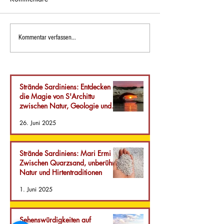
Strände Sardiniens: Mari
Sehenswürdigkeit
Kommentar verfassen...
Ermi – Zwischen
Sardinien: Entde
Quarzsand, unberührter
Seui, einen verb
Natur und
Schatz im Herze
Hirtentraditionen
Insel.
Strände Sardiniens: Entdecken Sie
die Magie von S'Archittu
zwischen Natur, Geologie und
Gastfreundschaft
26. Juni 2025
Strände Sardiniens: Mari Ermi –
Zwischen Quarzsand, unberührter
Natur und Hirtentraditionen
1. Juni 2025
Sehenswürdigkeiten auf