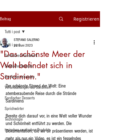
Registrieren
Beitrag
Tutti i post
STEFANO SALERNO
Tutti i post
22. Juni 2023
"Das schönste Meer der
Sardisches Handwerk
Welt befindet sich in
Sardische Rezepte
Sardinien."
Sardinien erkunden
Der schönste Strand der Welt: Eine 
Veranstaltungen auf Sardinien
atemberaubende Reise durch die Strände 
Sardischer Desserts
Sardiniens
Sprichwörter
Bereite dich darauf vor, in eine Welt voller Wunder 
Technologie
und Schönheit entführt zu werden. Die 
typischen sardischen Produkte
Dokumentation, die wir dir präsentieren werden, ist 
mehr als nur ein Video, es ist ein fesselndes 