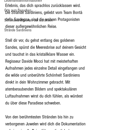
Lebensmittelinformationen
Erlebnis, das dich sprachlos zurücklassen wird. 
Orte zum Besuchen
Die Strände Sardiniens, geliebt vom Team Bontà 
della Sardegna, sind die wahren Protagonisten 
Sehenswürdigkeiten auf Sardinien
dieser außergewöhnlichen Reise.
Strände Sardiniens
Stell dir vor, du gehst entlang des goldenen 
Sandes, spürst die Meeresbrise auf deinem Gesicht 
und tauchst in das kristallklare Wasser ein. 
Regisseur Davide Mocci hat mit meisterhaften 
Aufnahmen jedes einzelne Detail eingefangen und 
die wilde und unberührte Schönheit Sardiniens 
direkt in dein Wohnzimmer gebracht. Mit 
atemberaubenden Bildern und spektakulären 
Luftaufnahmen wirst du dich fühlen, als würdest 
du über diese Paradiese schweben.
Von den berühmtesten Stränden bis hin zu 
verborgenen Juwelen wird dich die Dokumentation 