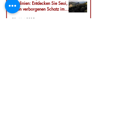
Sardinien: Entdecken Sie Seui,
einen verborgenen Schatz im
Herzen der Insel.
21. Mai 2025
San Paolo Agricultural Company srls
ZI Strada C4/B3
09039 Villacidro SU
Umsatzsteuer-Identifikationsnummer
04111150928