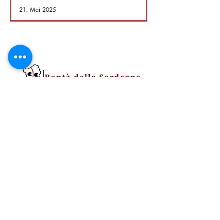
Herzen der Insel.
21. Mai 2025
San Paolo Agricultural Company srls
ZI Strada C4/B3
09039 Villacidro SU
Umsatzsteuer-Identifikationsnummer
04111150928
REA: CA-364273