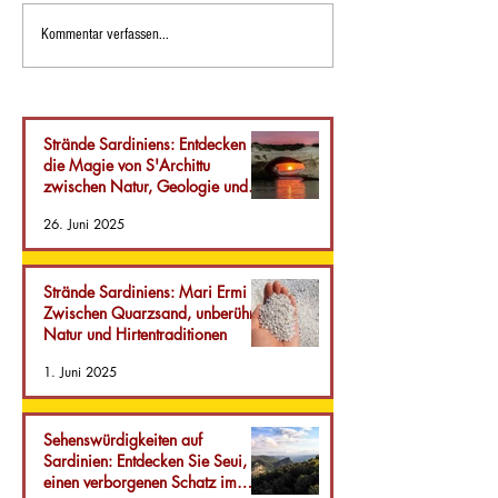
Strände Sardiniens: Mari
Sehenswürdigkeit
Kommentar verfassen...
Ermi – Zwischen
Sardinien: Entde
Quarzsand, unberührter
Seui, einen verb
Natur und
Schatz im Herze
Hirtentraditionen
Insel.
Strände Sardiniens: Entdecken Sie
die Magie von S'Archittu
zwischen Natur, Geologie und
Gastfreundschaft
26. Juni 2025
Strände Sardiniens: Mari Ermi –
Zwischen Quarzsand, unberührter
Natur und Hirtentraditionen
1. Juni 2025
Sehenswürdigkeiten auf
Sardinien: Entdecken Sie Seui,
einen verborgenen Schatz im