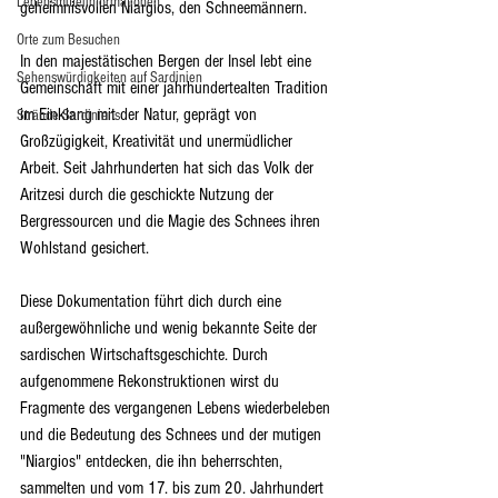
Lebensmittelinformationen
geheimnisvollen Niargios, den Schneemännern.
Orte zum Besuchen
In den majestätischen Bergen der Insel lebt eine 
Sehenswürdigkeiten auf Sardinien
Gemeinschaft mit einer jahrhundertealten Tradition 
im Einklang mit der Natur, geprägt von 
Strände Sardiniens
Großzügigkeit, Kreativität und unermüdlicher 
Arbeit. Seit Jahrhunderten hat sich das Volk der 
Aritzesi durch die geschickte Nutzung der 
Bergressourcen und die Magie des Schnees ihren 
Wohlstand gesichert.
Diese Dokumentation führt dich durch eine 
außergewöhnliche und wenig bekannte Seite der 
sardischen Wirtschaftsgeschichte. Durch 
aufgenommene Rekonstruktionen wirst du 
Fragmente des vergangenen Lebens wiederbeleben 
und die Bedeutung des Schnees und der mutigen 
"Niargios" entdecken, die ihn beherrschten, 
sammelten und vom 17. bis zum 20. Jahrhundert 