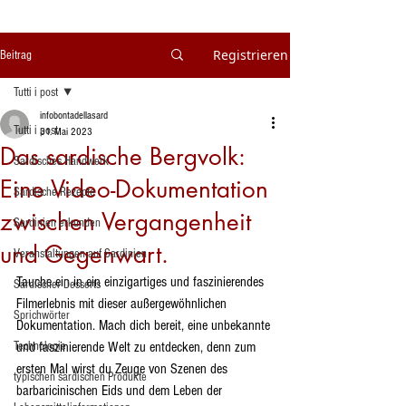
Registrieren
Beitrag
Tutti i post
infobontadellasard
Tutti i post
31. Mai 2023
Das sardische Bergvolk:
Sardisches Handwerk
Eine Video-Dokumentation
Sardische Rezepte
zwischen Vergangenheit
Sardinien erkunden
und Gegenwart.
Veranstaltungen auf Sardinien
Tauche ein in ein einzigartiges und faszinierendes 
Sardischer Desserts
Filmerlebnis mit dieser außergewöhnlichen 
Sprichwörter
Dokumentation. Mach dich bereit, eine unbekannte 
Technologie
und faszinierende Welt zu entdecken, denn zum 
ersten Mal wirst du Zeuge von Szenen des 
typischen sardischen Produkte
barbaricinischen Eids und dem Leben der 