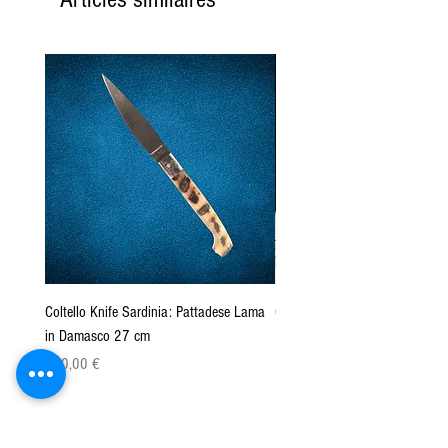
Coltello Knife Sardinia: Pattadese Lama
Coltello Sardo "Knife Sardinia"
in Damasco 27 cm
Pattada 27cm
Prix
Prix
160,00 €
149,00 €