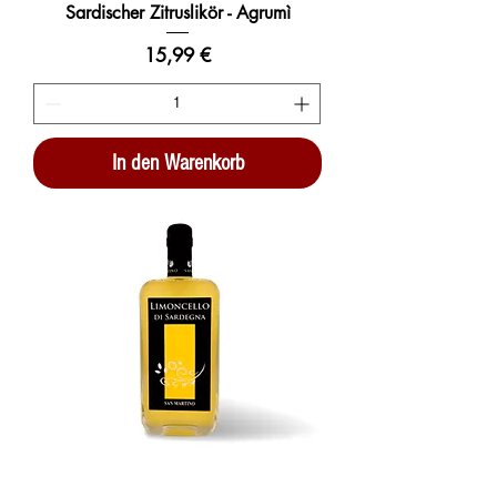
Sardischer Zitruslikör - Agrumì
Preis
15,99 €
In den Warenkorb