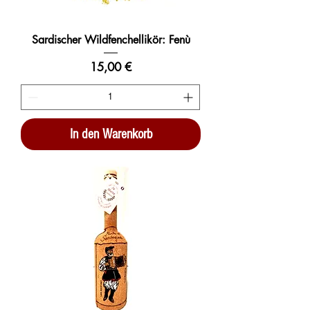
Sardischer Wildfenchellikör: Fenù
Preis
15,00 €
In den Warenkorb