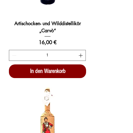
Artischocken- und Wilddistellikör
„Carvò“
Preis
16,00 €
In den Warenkorb