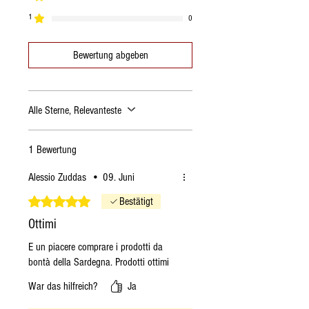
am darauffolgenden Montag
1
0
versandt.
Wenn ich am
Donnerstag
Bewertung abgeben
bestelle, wird die Bestellung
am darauffolgenden Montag
versandt.
Alle Sterne, Relevanteste
Wenn ich am
Freitag
bestelle,
wird die Bestellung am
darauffolgenden Dienstag
1 Bewertung
versandt.
Alessio Zuddas
•
09. Juni
Wenn ich am
Samstag
bestelle, wird die Bestellung
Mit 5 von 5 Sternen bewertet.
Bestätigt
am darauffolgenden
Ottimi
Dienstag versandt.
E un piacere comprare i prodotti da
Wenn ich am
Sonntag
bontà della Sardegna. Prodotti ottimi
bestelle, wird die Bestellung
am darauffolgenden
War das hilfreich?
Ja
Dienstag versandt.