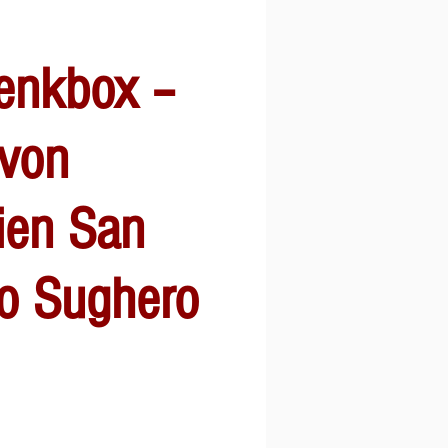
enkbox –
 von
ien San
o Sughero
s