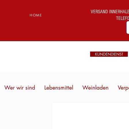
VERSAND INNERHALB I
HOME
TELEF
KUNDENDIENST
Wer wir sind
Lebensmittel
Weinladen
Verp