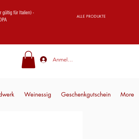
ig für Italien) -
ALLE PRODUKTE
OPA
Anmelden
dwerk
Weinessig
Geschenkgutschein
More