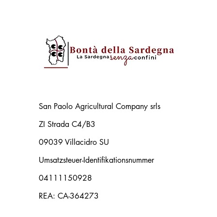
San Paolo Agricultural Company srls
ZI Strada C4/B3
09039 Villacidro SU
Umsatzsteuer-Identifikationsnummer
04111150928
REA: CA-364273