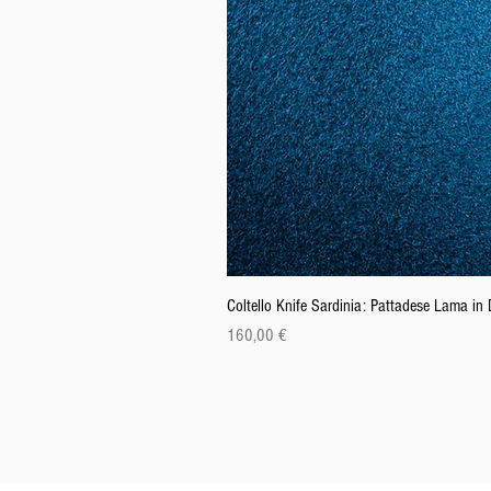
Coltello Knife Sardinia: Pattadese Lama i
Preis
160,00 €