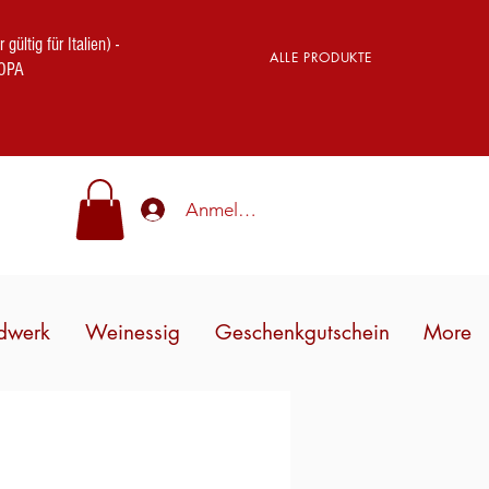
ig für Italien) -
ALLE PRODUKTE
OPA
Anmelden
dwerk
Weinessig
Geschenkgutschein
More