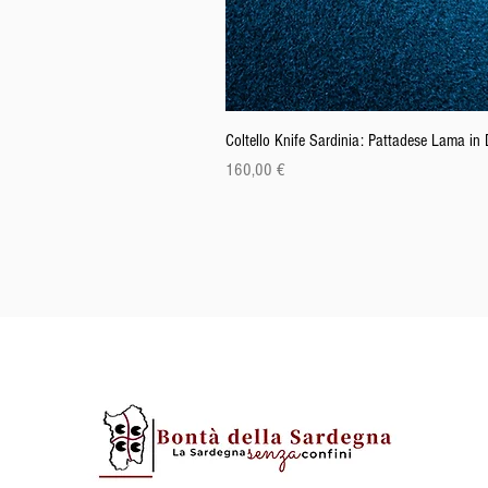
Coltello Knife Sardinia: Pattadese Lama i
Preis
160,00 €