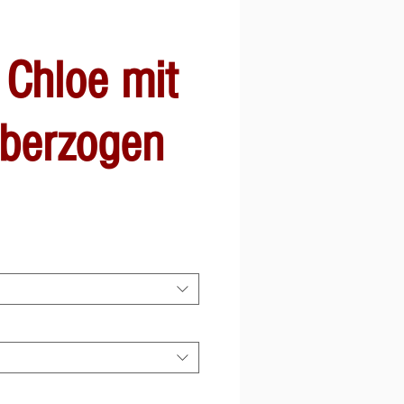
 Chloe mit
überzogen
le-
is