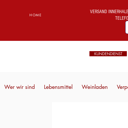
VERSAND INNERHALB I
HOME
TELEF
KUNDENDIENST
Wer wir sind
Lebensmittel
Weinladen
Verp