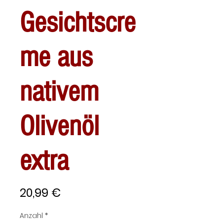
Gesichtscre
me aus
nativem
Olivenöl
extra
Preis
20,99 €
Anzahl
*