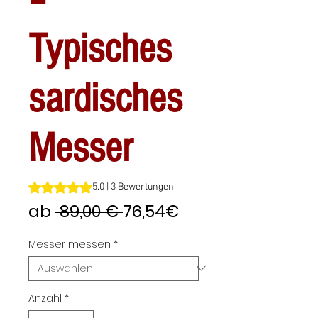
Typisches
sardisches
Messer
Das Rating beträgt 5.0 von fünf Sternen, basierend auf 3
5.0 | 3 Bewertungen
Standardpreis
Sale-
ab
 89,00 € 
76,54€
Preis
Messer messen
*
Anzahl
*