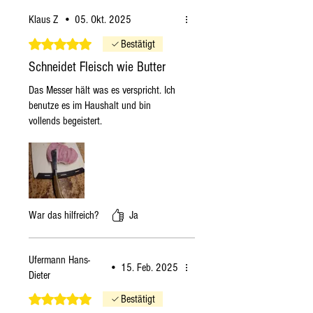
versendet.
Lebensmittel geeignet ist.
Klaus Z
Wenn ich das
•
05. Okt. 2025
bestelle
Samstag
, die
Mit 5 von 5 Sternen bewertet.
Bestätigt
Bestellung wird am
Schneidet Fleisch wie Butter
darauffolgenden Dienstag
versendet.
Das Messer hält was es verspricht. Ich
benutze es im Haushalt und bin
Wenn ich
Sonntag
, die
vollends begeistert.
Bestellung wird am
darauffolgenden Dienstag
versendet.
Wenn ich das
bestelle
Montag
, wird die
Bestellung am Dienstag
War das hilfreich?
Ja
versendet, sofern die
Produkte verfügbar sind,
Ufermann Hans-
ansonsten am
•
15. Feb. 2025
Dieter
darauffolgenden Montag.
Mit 5 von 5 Sternen bewertet.
Wenn ich das
Bestätigt