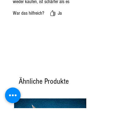
wieder kaufen, ist schärfer als es
aussieht-ACHTUNG- klare
War das hilfreich?
Ja
Kaufempfehlung. Grazie mille.
Ähnliche Produkte