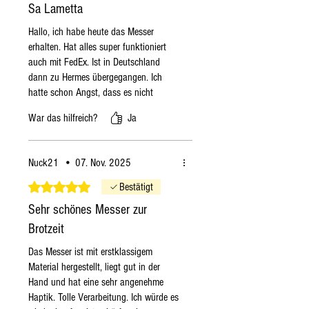
bestelle
Dienstag
, wird die
Sa Lametta
Bestellung am selben
Hallo, ich habe heute das Messer
Dienstag versendet, sofern
erhalten. Hat alles super funktioniert
die Produkte verfügbar sind,
auch mit FedEx. Ist in Deutschland
ansonsten am
dann zu Hermes übergegangen. Ich
darauffolgenden Montag.
hatte schon Angst, dass es nicht
Diese Angaben sind
funktionieren würde. Das Wetter sieht
War das hilfreich?
Ja
sehr gut aus. Es ist einfach gearbeitet
allgemeingültig. Wenn das
aber stilvoll. Die Klinge ist sehr, sehr
Produkt im Winter verfügbar
scharf. Ich sammle Messer und habe
oder haltbar ist, wird die
Nuck21
•
07. Nov. 2025
eine solche Schärfe bisher noch nicht
Bestellung so schnell wie
bekommen. Ganz klasse. In den
Mit 5 von 5 Sternen bewertet.
Bestätigt
möglich versandt.
nächsten Tagen wird sich entscheiden,
Sehr schönes Messer zur
wie es beim Speisen ist.
Brotzeit
Das Messer ist mit erstklassigem
Material hergestellt, liegt gut in der
Hand und hat eine sehr angenehme
Haptik. Tolle Verarbeitung. Ich würde es