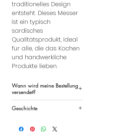
traditionelles Design
entsteht. Dieses Messer
ist ein typisch
sardisches
Qualitätsprodukt, ideal
für alle, die das Kochen
und handwerkliche
Produkte lieben.
Wann wird meine Bestellung
versendet?
Wir versprechen, Ihre
Geschichte
Bestellung so schnell wie
möglich zu versenden,
Warum ohne Trinkgeld?
Allerdings möchten wir nicht,
Die Geschichte lehrt uns, dass