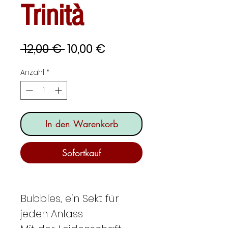
Trinità
Standardpreis
Sale-
 12,00 € 
10,00 €
Preis
Anzahl
*
In den Warenkorb
Sofortkauf
Bubbles, ein Sekt für
jeden Anlass