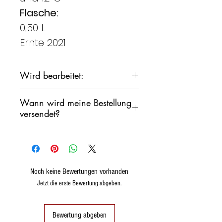
Flasche:
0,50 L
Ernte 2021
Wird bearbeitet:
Aus Trauben
Wann wird meine Bestellung
historisch
versendet?
fein
wählen
Wir verpflichten uns, Ihre
Bestellung so schnell wie
möglich zu versenden,
Wir möchten jedoch nicht, dass
Noch keine Bewertungen vorhanden
die Produkte über das
Jetzt die erste Bewertung abgeben.
Wochenende in einem
Sortierlager stehen.
Bewertung abgeben
Wir werden im Allgemeinen