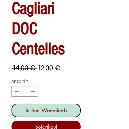
Cagliari
DOC
Centelles
Standardpreis
Sale-
 14,00 € 
12,00 €
Preis
Anzahl
*
In den Warenkorb
Sofortkauf