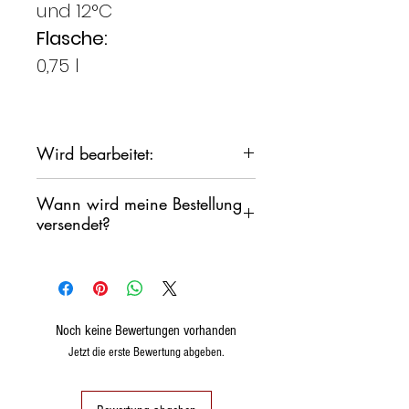
und 12°C
Flasche:
0,75 l
Wird bearbeitet:
Der Vermentino Südsardiniens
Wann wird meine Bestellung
versendet?
Wir verpflichten uns, Ihre
Bestellung so schnell wie
möglich zu versenden,
Wir möchten jedoch nicht, dass
Noch keine Bewertungen vorhanden
die Produkte über das
Jetzt die erste Bewertung abgeben.
Wochenende in einem
Sortierlager stehen.