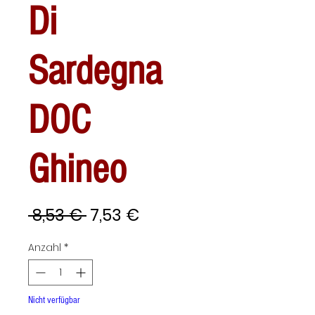
Di
Sardegna
DOC
Ghineo
Standardpreis
Sale-
 8,53 € 
7,53 €
Preis
Anzahl
*
Nicht verfügbar