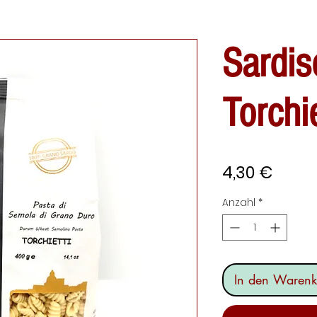
Sardis
Torchie
Preis
4,30 €
Anzahl
*
In den Warenk