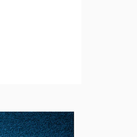
 3
00g 2
2,5
2