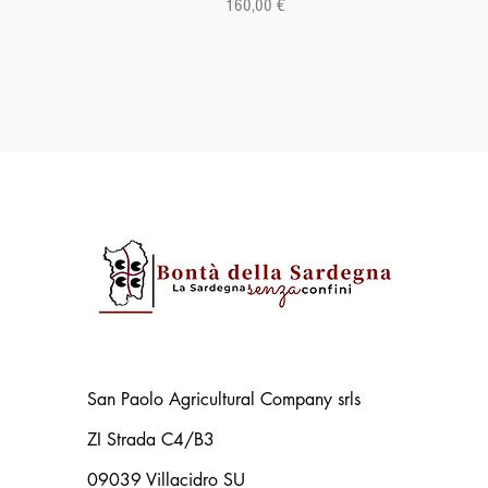
Preis
160,00 €
San Paolo Agricultural Company srls
ZI Strada C4/B3
09039 Villacidro SU