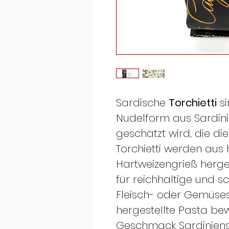
Sardische
Torchietti
si
Nudelform aus Sardinie
geschätzt wird, die di
Torchietti werden au
Hartweizengrieß herges
für reichhaltige und 
Fleisch- oder Gemüses
hergestellte Pasta be
Geschmack Sardiniens 