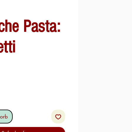
che Pasta:
tti
orb