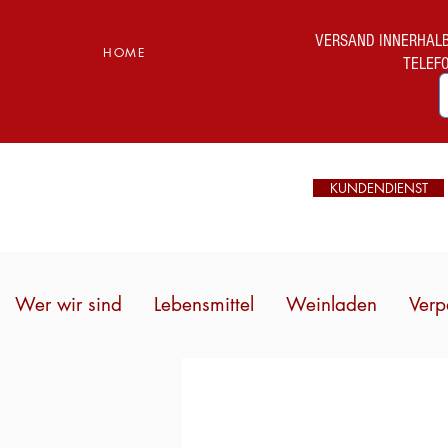
VERSAND INNERHALB I
HOME
TELEF
KUNDENDIENST
Wer wir sind
Lebensmittel
Weinladen
Verp