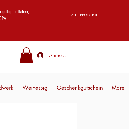
ig für Italien) -
ALLE PRODUKTE
OPA
Anmelden
dwerk
Weinessig
Geschenkgutschein
More