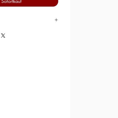
Sofortkauf
Sardinien – Italien
 Sardinien – Italien
zengrieß, Wasser.
n; Verordnung 1169/2011:
etreide“
oja und Senf enthalten.
IN
 100 g PRODUKT
 1509
säuren g/100g 0,40
/100g 72