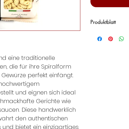
Produktblatt
400g-Packung
Weizenanbauland: 
Verarbeitungsland:
ZUTATEN Hartwei
nd eine traditionelle
ALLERGENE Weize
n, die für ihre Spiralform
„Glutenhaltiges G
e Gewürze perfekt einfängt.
Kann Spuren von S
s hochwertigem
GARZEITEN 12 M
NÄHRWERTE PRO
tellt und eignen sich ideal
Energie kJ/100g
schmackhafte Gerichte wie
kcal/100g 356
aucen. Diese handwerklich
Fett g/100g 1,63
wahrt den authentischen
– gesättigte Fett
und bietet ein einzigartiges
Kohlenhydrate g