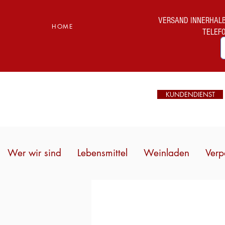
VERSAND INNERHALB I
HOME
TELEF
KUNDENDIENST
Wer wir sind
Lebensmittel
Weinladen
Verp