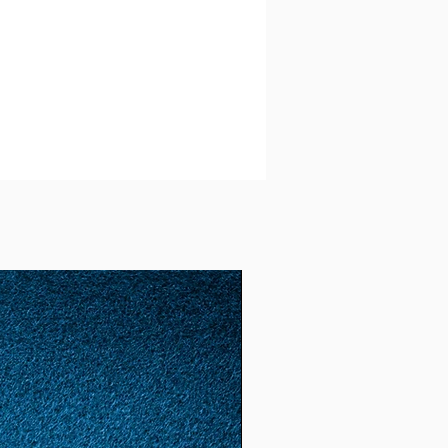
(16)
51
11
1,62
5.09
(16.
2)
52
12
1,65
5.18
(16,
6)
53
13
1,68
5.28
(16,
8)
54
14
1,72
5.4
(17.
2)
55
15
1,74
5,46