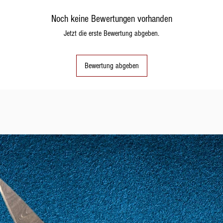
Noch keine Bewertungen vorhanden
11
51
Jetzt die erste Bewertung abgeben.
Bewertung abgeben
12
52
13
53
14
54
15
55