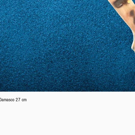
20
60
21
61
22
62
23
63
Schnellansicht
n Damasco 27 cm
24
64