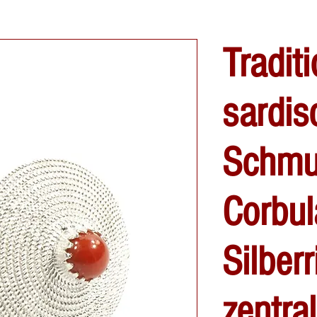
Traditi
sardis
Schmu
Corbul
Silberr
zentral