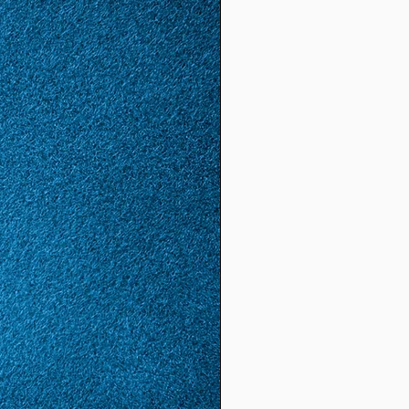
(17,
4)
56
16
1,78
5,59
(17,
8)
57
17
1,81
5,68
(18.
1)
58
18
1,85
5,81
(18,
5)
59
19
1,88
5.9
(19,
8)