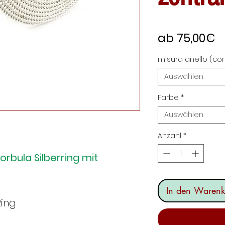
S
ab
75,00€
P
misura anello (con
Auswählen
Farbe
*
Auswählen
Anzahl
*
rbula Silberring mit
In den Warenk
Ring