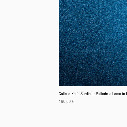
Coltello Knife Sardinia: Pattadese Lama i
Preis
160,00 €