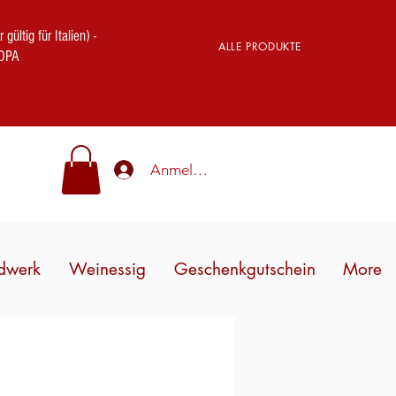
ig für Italien) -
ALLE PRODUKTE
OPA
Anmelden
dwerk
Weinessig
Geschenkgutschein
More