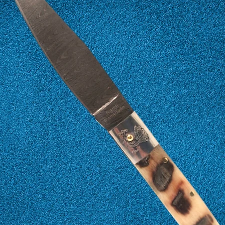
16
56
17
57
18
58
19
59