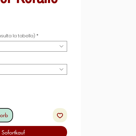
ale-
reis
sulta la tabella)
*
orb
Sofortkauf