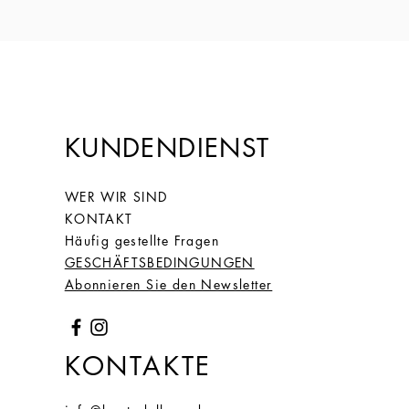
65
25
2.06
6,47
(20,
6)
66
26
2.1
6,59
(20)
KUNDENDIENST
67
27
2.2
6,66
(21.
WER WIR SIND
2)
KONTAKT
Häufig gestellte Fragen
68
28
2.15
6,75
GESCHÄFTSBEDINGUNGEN
(21,
Abonnieren Sie den Newsletter
5)
KONTAKTE