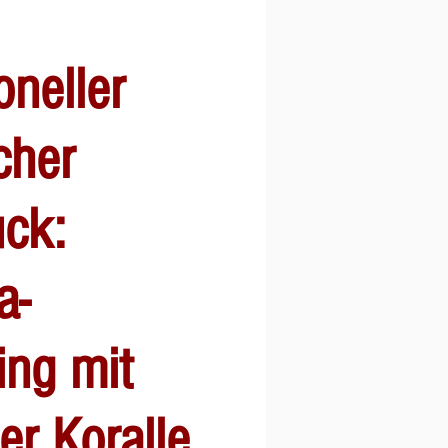
oneller
cher
ck:
a-
ing mit
er Koralle