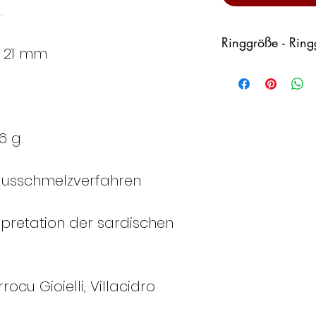
.
Ringgröße - Rin
 21 mm
Italie
Fran
n
kreic
h
6 g.
8
48
ausschmelzverfahren
pretation der sardischen
9
49
cu Gioielli, Villacidro
10
50