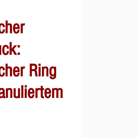
cher
ck:
cher Ring
anuliertem