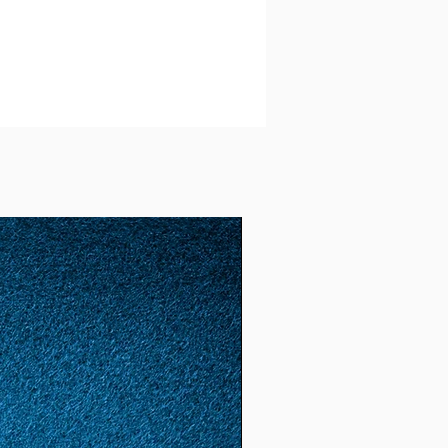
(16.
2)
52
12
1,65
5.18
(16,
6)
53
13
1,68
5.28
(16,
8)
54
14
1,72
5.4
(17.
2)
55
15
1,74
5,46
(17,
4)