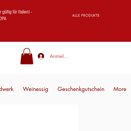
ig für Italien) -
ALLE PRODUKTE
OPA
Anmelden
dwerk
Weinessig
Geschenkgutschein
More