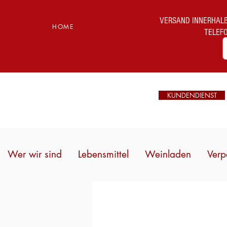
VERSAND INNERHALB I
HOME
TELEF
KUNDENDIENST
Wer wir sind
Lebensmittel
Weinladen
Verp