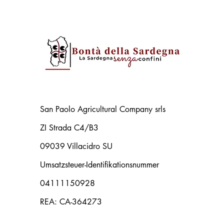
San Paolo Agricultural Company srls
ZI Strada C4/B3
09039 Villacidro SU
Umsatzsteuer-Identifikationsnummer
04111150928
REA: CA-364273