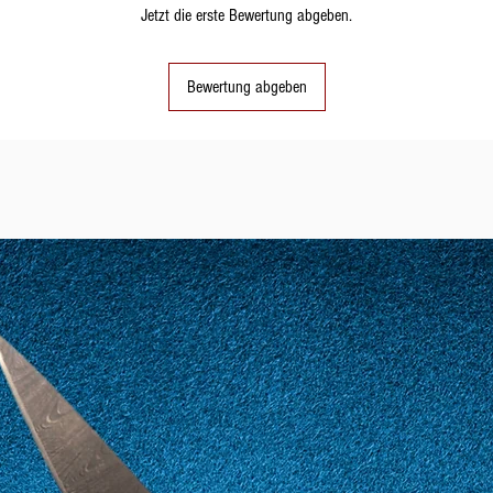
Jetzt die erste Bewertung abgeben.
12
52
Bewertung abgeben
13
53
14
54
15
55