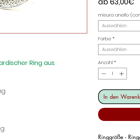
S
ab
63,00€
P
misura anello (con
Auswählen
Farbe
*
Auswählen
ardischer Ring aus
Anzahl
*
ng.
In den Warenk
g.
Ringgröße - Rin