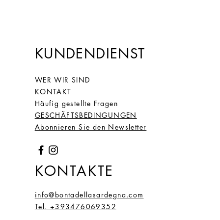
6)
66
26
2.1
6,59
(20)
KUNDENDIENST
67
27
2.2
6,66
(21.
WER WIR SIND
2)
KONTAKT
Häufig gestellte Fragen
68
28
2.15
6,75
GESCHÄFTSBEDINGUNGEN
(21,
Abonnieren Sie den Newsletter
5)
KONTAKTE
info@bontadellasardegna.com
Tel. +393476069352