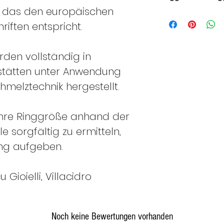
, das den europäischen
Italie
Fran
riften entspricht.
n
kreic
h
den vollständig in
tätten unter Anwendung
8
48
melztechnik hergestellt.
Ihre Ringgröße anhand der
9
49
 sorgfältig zu ermitteln,
ung aufgeben.
Gioielli, Villacidro
10
50
11
51
Noch keine Bewertungen vorhanden