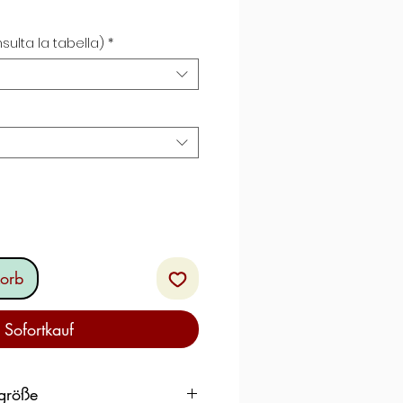
ale-
reis
sulta la tabella)
*
orb
Sofortkauf
ggröße