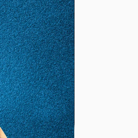
56
16
1,78
5,59
(17,
8)
57
17
1,81
5,68
(18.
1)
58
18
1,85
5,81
(18,
5)
59
19
1,88
5.9
(19,
8)
60
20
1,92
6.03
(19,
2)