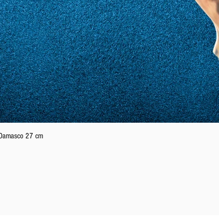
21
61
22
62
23
63
Schnellansicht
n Damasco 27 cm
24
64
25
65