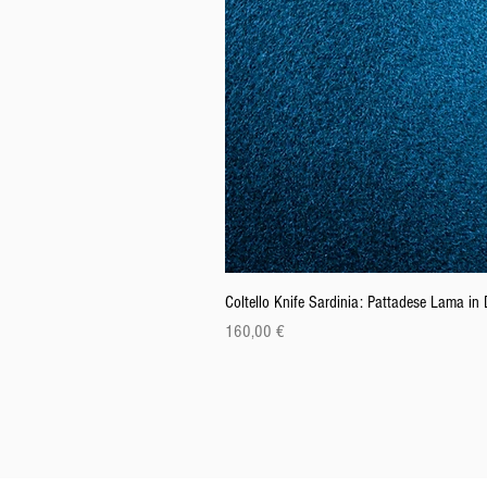
Coltello Knife Sardinia: Pattadese Lama i
Preis
160,00 €