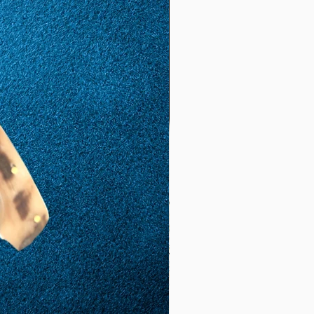
57
17
1,81
5,68
(18.
1)
58
18
1,85
5,81
(18,
5)
59
19
1,88
5.9
(19,
8)
60
20
1,92
6.03
(19,
2)
61
21
1,95
6.12
(19,