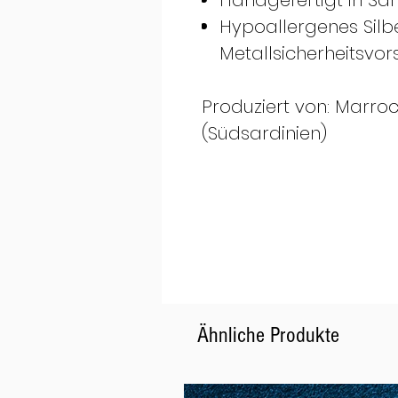
Handgefertigt in Sard
Hypoallergenes Silb
Metallsicherheitsvor
Produziert von: Marrocu 
(Südsardinien)
Ähnliche Produkte