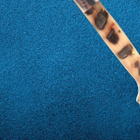
17
57
18
58
19
59
20
60
21
61