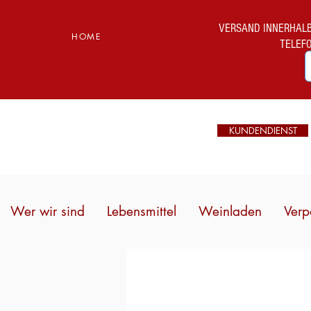
VERSAND INNERHALB I
HOME
TELEF
KUNDENDIENST
Wer wir sind
Lebensmittel
Weinladen
Verp