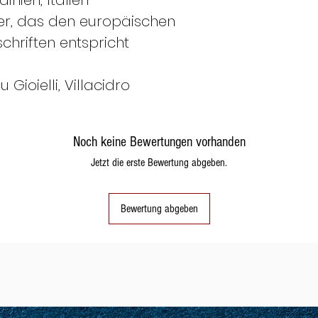
inien, Italien
h
er, das den europäischen
schriften entspricht
8
48
Gioielli, Villacidro
9
49
Noch keine Bewertungen vorhanden
Jetzt die erste Bewertung abgeben.
10
50
Bewertung abgeben
11
51