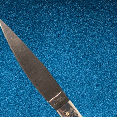
12
52
13
53
14
54
15
55
16
56