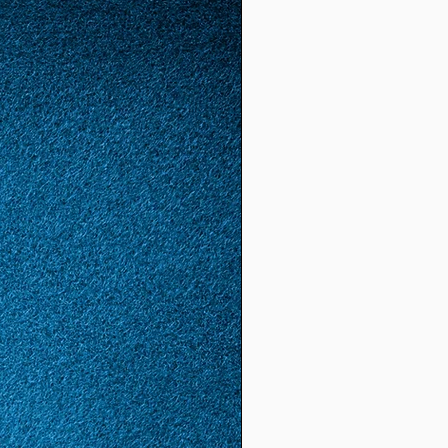
52
12
1,65
5.18
(16,
6)
53
13
1,68
5.28
(16,
8)
54
14
1,72
5.4
(17.
2)
55
15
1,74
5,46
(17,
4)
56
16
1,78
5,59
(17,
8)