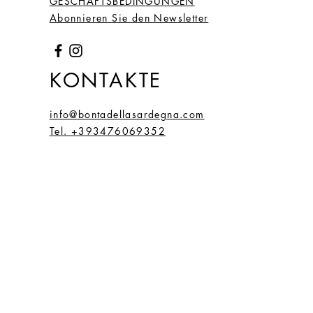
(20)
GESCHÄFTSBEDINGUNGEN
Abonnieren Sie den Newsletter
67
27
2.2
6,66
(21.
2)
KONTAKTE
68
28
2.15
6,75
info@bontadellasardegna.com
(21,
Tel. +393476069352
5)