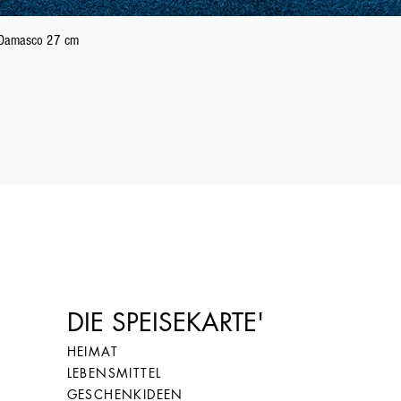
Schnellansicht
n Damasco 27 cm
22
62
23
63
24
64
25
65
DIE SPEISEKARTE'
HEIMAT
LEBENSMITTEL
26
66
GESCHENKIDEEN