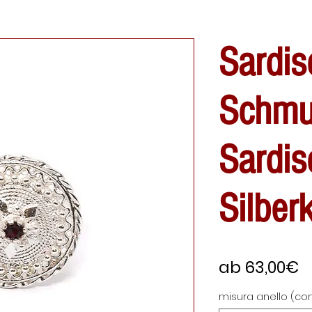
Sardis
Schmu
Sardis
Silber
S
ab
63,00€
P
misura anello (con