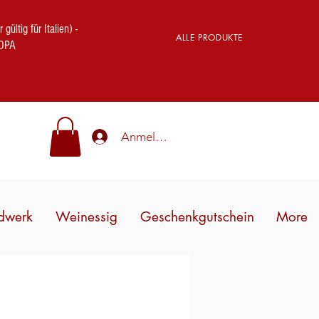
ig für Italien) -
ALLE PRODUKTE
OPA
Anmelden
dwerk
Weinessig
Geschenkgutschein
More