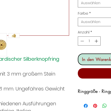
Auswählen
Farbe
*
Auswählen
Anzahl
*
rdischer Silberknopfring
In den Warenk
 mit 3 mm großem Stein
1 mm. Ungefähres Gewicht
Ringgröße - Rin
schiedenen Ausführungen
Italie
Fran
n
kreic