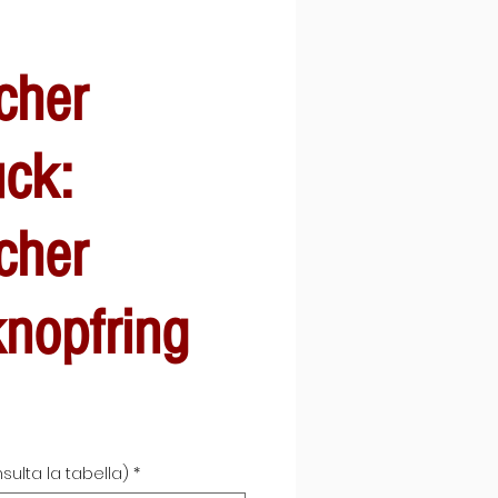
cher
ck:
cher
knopfring
ale-
reis
sulta la tabella)
*