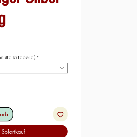
g
s
sulta la tabella)
*
orb
Sofortkauf