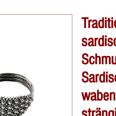
Traditi
sardis
Schmu
Sardis
wabenf
strängi