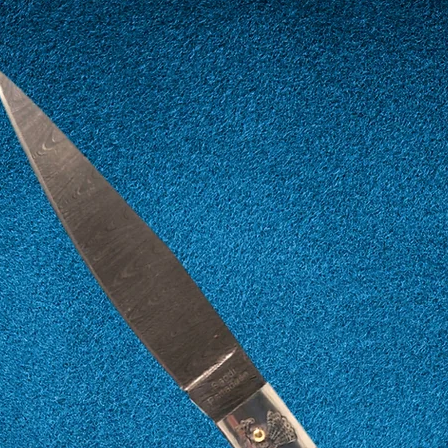
16
56
17
57
18
58
19
59
20
60