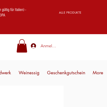
ig für Italien) -
ALLE PRODUKTE
OPA
Anmelden
dwerk
Weinessig
Geschenkgutschein
More