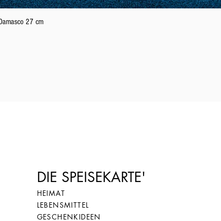
Schnellansicht
n Damasco 27 cm
26
66
27
67
28
68
DIE SPEISEKARTE'
HEIMAT
LEBENSMITTEL
GESCHENKIDEEN