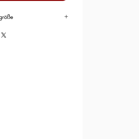
ggröße
Ger
Spai
Dia
Circ
man
n
mete
umf.
y
r cm
cm
48
8
1,53
4.8
(15,
3)
49
9
1.56
4.9
(15,
6)
50
10
1.6
5.02
(16)