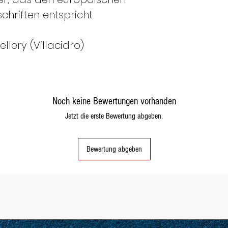
11
51
schriften entspricht
llery (Villacidro)
12
52
Noch keine Bewertungen vorhanden
13
53
Jetzt die erste Bewertung abgeben.
Bewertung abgeben
14
54
15
55