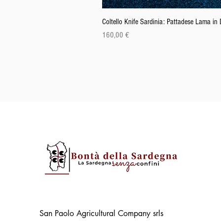
Coltello Knife Sardinia: Pattadese Lama i
Preis
160,00 €
San Paolo Agricultural Company srls