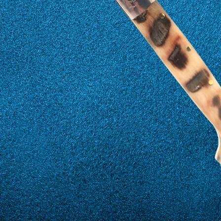
21
61
22
62
23
63
24
64
25
65