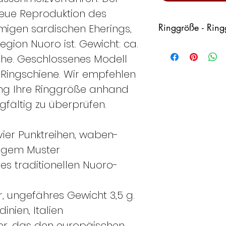
treue Reproduktion des
Ringgröße - Rin
migen sardischen Eherings,
Region Nuoro ist. Gewicht: ca.
Italy
Fran
äche. Geschlossenes Modell
ce
r Ringschiene. Wir empfehlen
lung Ihre Ringgröße anhand
8
48
gfältig zu überprüfen.
vier Punktreihen, waben-
tigem Muster
9
49
es traditionellen Nuoro-
r, ungefähres Gewicht 3,5 g.
10
50
inien, Italien
er, das den europäischen