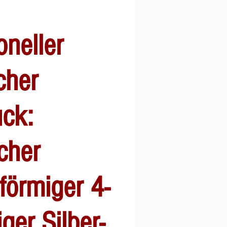
oneller
cher
ck:
cher
örmiger 4-
ger Silber-