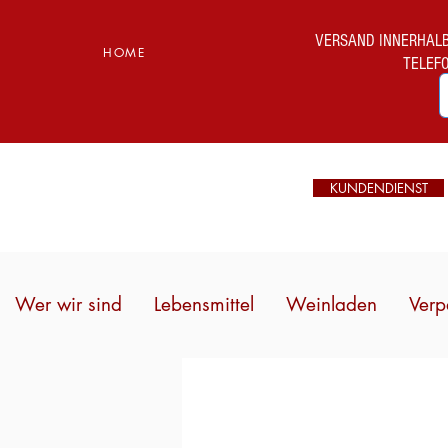
VERSAND INNERHALB I
HOME
TELEF
KUNDENDIENST
Wer wir sind
Lebensmittel
Weinladen
Verp