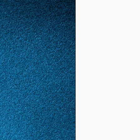
4)
56
16
1.78
5.59
(17.
8)
57
17
1.81
5.68
(18.
1)
58
18
1,85
5,81
(18,
5)
59
19
1,88
5,9
(19,
8)
60
20
1,92
6,03