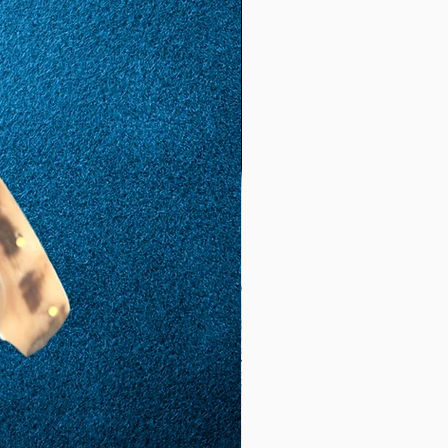
(19,
2)
61
21
1,95
6,12
(19,
5)
62
22
1,98
6,22
(19,
8)
63
23
2
6,28
(20)
64
24
2,04
6,41
(20,
4)
65
25
2,06
6,47