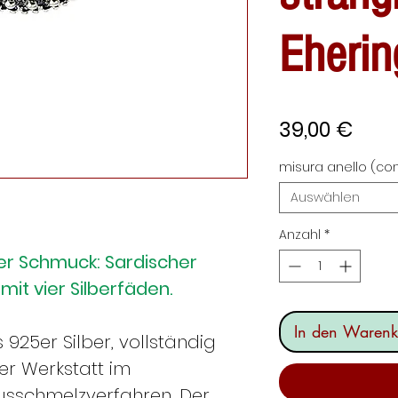
Eherin
Prei
39,00 €
misura anello (con
Auswählen
Anzahl
*
her Schmuck: Sardischer
it vier Silberfäden.
In den Warenk
 925er Silber, vollständig
er Werkstatt im
usschmelzverfahren. Der