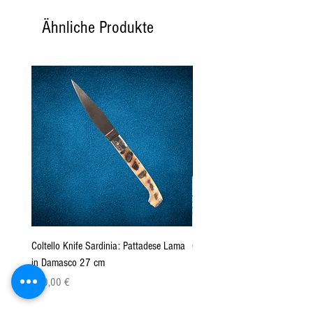
Ähnliche Produkte
Coltello Knife Sardinia: Pattadese Lama
Coltello Sardo "Knife Sardinia"
in Damasco 27 cm
Pattada 27cm
Preis
Preis
160,00 €
149,00 €