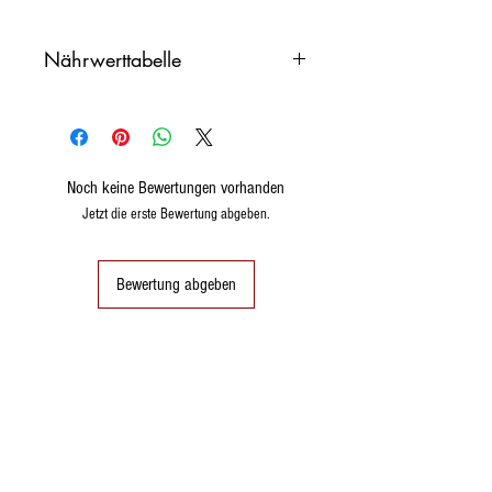
Nährwerttabelle
Nährwerte für
100
Gramm
Noch keine Bewertungen vorhanden
Energiewert
202 kcal
Jetzt die erste Bewertung abgeben.
845 kJ
Fette
0,1 %
Bewertung abgeben
von denen
0 %
gesättigt
Kohlenhydrate
49,8 %
Zucker
40 %
Proteine
0,64 %