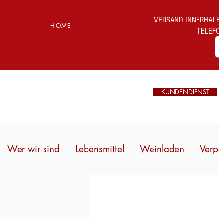
VERSAND INNERHALB I
HOME
TELEF
KUNDENDIENST
Wer wir sind
Lebensmittel
Weinladen
Verp