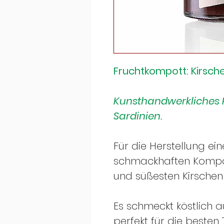
Fruchtkompott: Kirsch
Kunsthandwerkliches P
Sardinien.
Für die Herstellung ei
schmackhaften Kompot
und süßesten Kirschen
Es schmeckt köstlich a
perfekt für die besten 