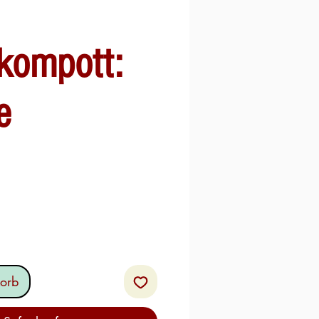
kompott:
e
orb