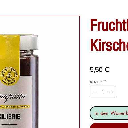
Frucht
Kirsch
Preis
5,50 €
Anzahl
*
In den Warenk