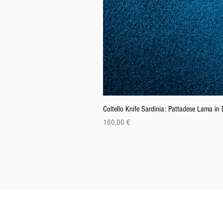
Coltello Knife Sardinia: Pattadese Lama i
Preis
160,00 €