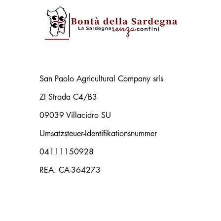
San Paolo Agricultural Company srls
ZI Strada C4/B3
09039 Villacidro SU
Umsatzsteuer-Identifikationsnummer
04111150928
REA: CA-364273