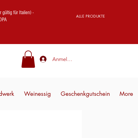
ig für Italien) -
ALLE PRODUKTE
OPA
Anmelden
dwerk
Weinessig
Geschenkgutschein
More