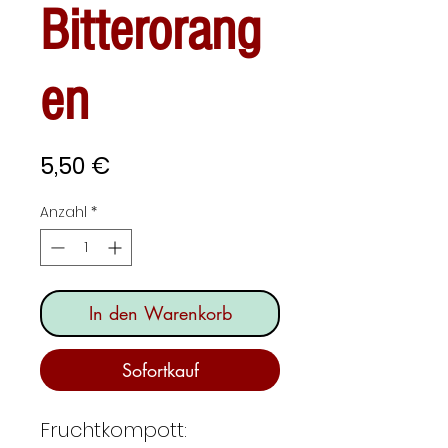
Bitterorang
en
Preis
5,50 €
Anzahl
*
In den Warenkorb
Sofortkauf
Fruchtkompott: