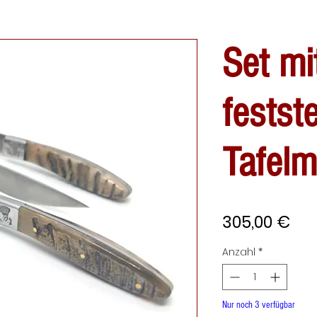
Set mi
festst
Tafelm
Pre
305,00 €
Anzahl
*
Nur noch 3 verfügbar