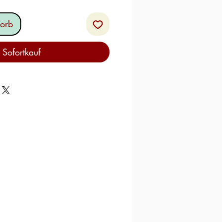
orb
Sofortkauf