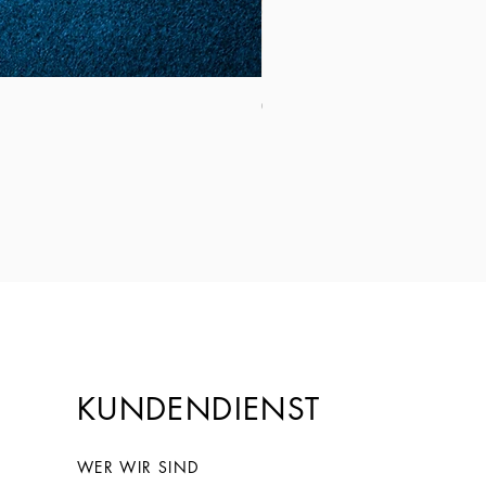
Coltello Sardo "Knife Sardinia": Mod
Preis
149,00 €
KUNDENDIENST
WER WIR SIND