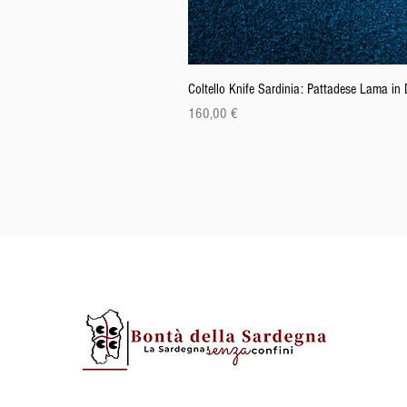
Coltello Knife Sardinia: Pattadese Lama i
Preis
160,00 €