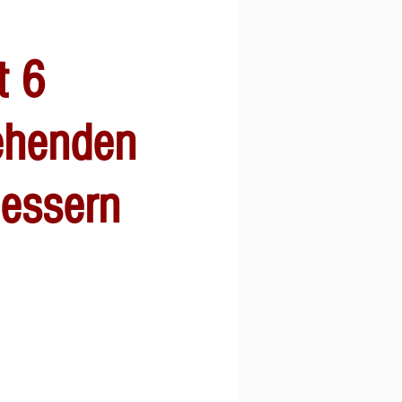
t 6
ehenden
essern
is