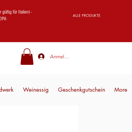
ig für Italien) -
ALLE PRODUKTE
OPA
Anmelden
dwerk
Weinessig
Geschenkgutschein
More