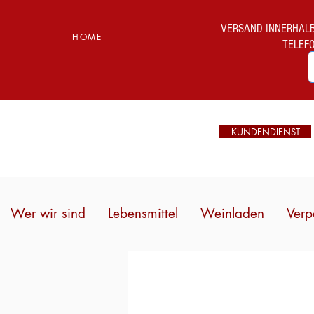
VERSAND INNERHALB I
HOME
TELEF
KUNDENDIENST
Wer wir sind
Lebensmittel
Weinladen
Verp