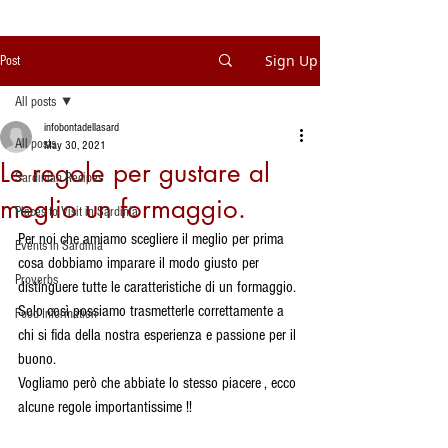
Sign Up
Post
All posts
infobontadellasard
All posts
May 30, 2021
Le regole per gustare al
Sardinian Recipes
meglio un formaggio.
Places to Visit in Sardinia
Per noi che amiamo scegliere il meglio per prima 
Events in Sardinia
cosa dobbiamo imparare il modo giusto per 
Proverbs
distinguere tutte le caratteristiche di un formaggio. 
Solo così possiamo trasmetterle correttamente a 
Food Information
chi si fida della nostra esperienza e passione per il 
buono. 
Vogliamo però che abbiate lo stesso piacere , ecco 
alcune regole importantissime !!