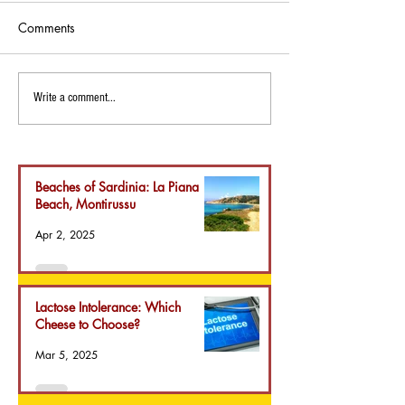
Comments
Lactose Intolerance:
RECIPE: Gange R
Write a comment...
Which Cheese to Choose?
Pecorino Sardo 
Saffron from Sa
a meeting of flav
Beaches of Sardinia: La Piana
Beach, Montirussu
Apr 2, 2025
Lactose Intolerance: Which
Cheese to Choose?
Mar 5, 2025