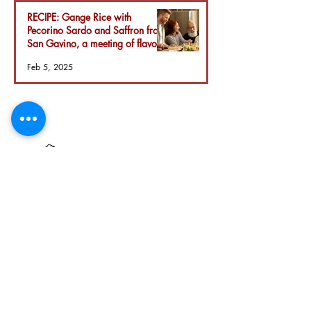
RECIPE: Gange Rice with
Pecorino Sardo and Saffron from
San Gavino, a meeting of flavors
Feb 5, 2025
Azienda Agricola San Paolo srls
Z.I. Strada C4/B3
09039 Villacidro SU
P.IVA
04111150928