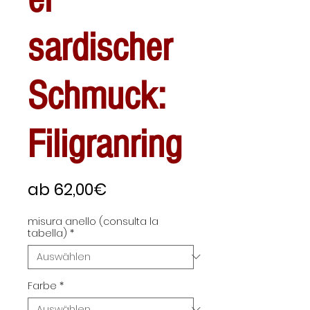
sardischer
Schmuck:
Filigranring
Sale-
ab
62,00€
Preis
misura anello (consulta la
tabella)
*
Farbe
*