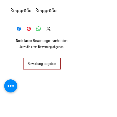
Ringgröße - Ringgröße
Italien
Frankreich
Deutschland
Noch keine Bewertungen vorhanden
8
48
48 (15.3)
Jetzt die erste Bewertung abgeben.
9
49
49 (15,6)
Bewertung abgeben
10
50
50 (16)
11
51
51 (16.2)
12
52
52 (16,6)
13
53
53 (16,8)
14
54
54 (17.2)