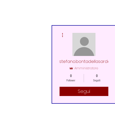
Altre azioni
stefano.bontadellasardeg
Amministratore
0
0
Follower
Seguiti
Segui