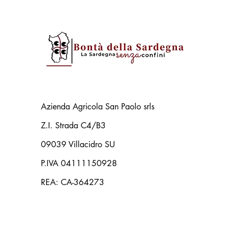
Azienda Agricola San Paolo srls
Z.I. Strada C4/B3
09039 Villacidro SU
P.IVA 04111150928
REA: CA-364273