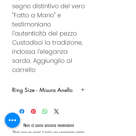
segno distintivo del vero
"Fatto a Mano" e
testimoniano
l'autenticità del pezzo.
Custodisci la tradizione,
indossa l'eleganza
sarda. Aggiungilo al
carrello.
Ring Size - Misura Anello
Italy
France
Germany
Spain
Non ci sono ancora recensioni
8
48
48
8
Dicci cosa ne pensi. Lascia una recensione prima
(15,3)