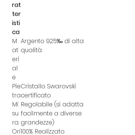
rat
ter
isti
ca
M
Argento 925‰ di alta
at
qualità
eri
al
e
Pie
Cristallo Swarovski
tra
certificato
Mi
Regolabile (si adatta
su
facilmente a diverse
ra
grandezze)
Ori
100% Realizzato