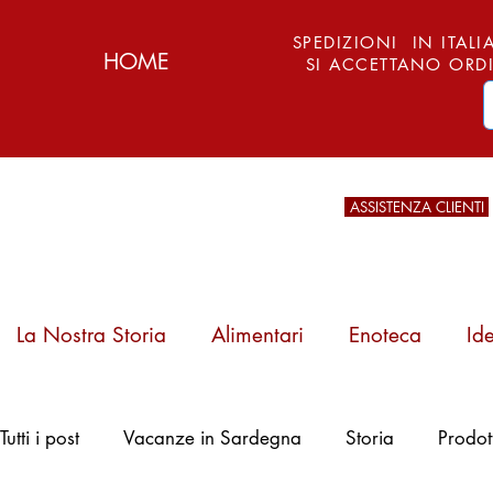
SPEDIZIONI IN ITALIA
HOME
SI ACCETTANO ORDI
ASSISTENZA CLIENTI
La Nostra Storia
Alimentari
Enoteca
Id
Pattada, Arburesa
Tutti i post
Vacanze in Sardegna
Storia
Prodot
e l'Arte del Ferro:
Storia, Tipi e