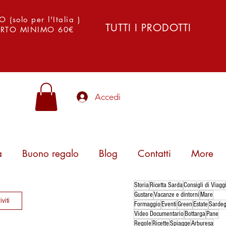
solo per l'Italia )
TUTTI I PRODOTTI
PORTO MINIMO 60€
Accedi
a
Buono regalo
Blog
Contatti
More
Storia
Ricetta Sarda
Consigli di Viagg
Gustare
Vacanze e dintorni
Mare
iviti
Formaggio
Eventi
Green
Estate
Sarde
Video Documentario
Bottarga
Pane
Regole
Ricette
Spiagge
Arburesa