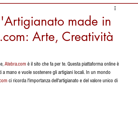
nformazioni Alimentari
l'Artigianato made in
com: Arte, Creatività
i
Ambiente da salvaguardare
liari Calcio
Documentari
e, 
Atebra.com
 è il sito che fa per te. Questa piattaforma online è 
ti a mano e vuole sostenere gli artigiani locali. In un mondo 
.com
 ci ricorda l'importanza dell'artigianato e del valore unico di 
ura
tradizioni