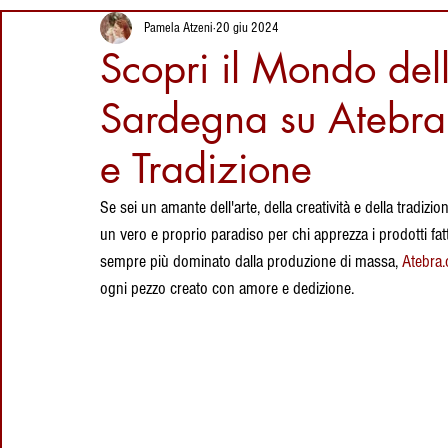
Segreti del
4 giorni fa
Ricette della Sardegna
Vini della Sardegna
I
Pamela Atzeni
20 giu 2024
Coltello Sardo
Luoghi da visitare
Scopri il Mondo del
Tradizionale
in Sardegna: Sa
Giara Manna,
Sardegna su Atebra.
Proverbi Sardi
Eventi in Sardegna
Dolci Sard
l'altopiano dei
6 giorni fa
cavallini selvatici
e Tradizione
Su Coccu Sardo:
Storia, Leggenda
Luoghi della Sardegna
Artigianato Sardo
Cag
Se sei un amante dell'arte, della creatività e della tradizion
e Significato
dell’Amuleto della
un vero e proprio paradiso per chi apprezza i prodotti fat
29 lug
Sardegna
sempre più dominato dalla produzione di massa, 
Atebra
Ricette
Liquori
vacanze in sardegna
cult
ogni pezzo creato con amore e dedizione.