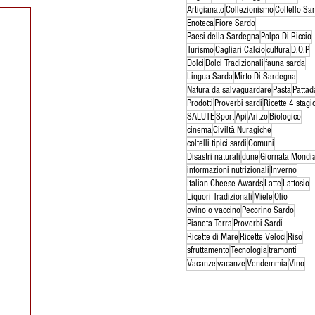
Artigianato
Collezionismo
Coltello Sa
Enoteca
Fiore Sardo
Paesi della Sardegna
Polpa Di Riccio
Turismo
Cagliari Calcio
cultura
D.O.P
Dolci
Dolci Tradizionali
fauna sarda
Lingua Sarda
Mirto Di Sardegna
Natura da salvaguardare
Pasta
Pattad
Prodotti
Proverbi sardi
Ricette 4 stagi
SALUTE
Sport
Api
Aritzo
Biologico
cinema
Civiltà Nuragiche
coltelli tipici sardi
Comuni
Disastri naturali
dune
Giornata Mondi
informazioni nutrizionali
Inverno
Italian Cheese Awards
Latte
Lattosio
Liquori Tradizionali
Miele
Olio
ovino o vaccino
Pecorino Sardo
Pianeta Terra
Proverbi Sardi
Ricette di Mare
Ricette Veloci
Riso
sfruttamento
Tecnologia
tramonti
Vacanze
vacanze
Vendemmia
Vino