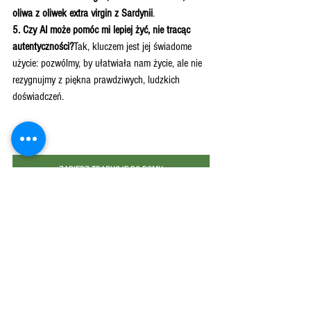
oliwa z oliwek extra virgin z Sardynii
.
5. Czy AI może pomóc mi lepiej żyć, nie tracąc 
autentyczności?
Tak, kluczem jest jej świadome 
użycie: pozwólmy, by ułatwiała nam życie, ale nie 
rezygnujmy z piękna prawdziwych, ludzkich 
doświadczeń.
ZABIERZ TRADYCJĘ DO DOMU
Sztuczna inteligencja
Sztuczna inteligencja