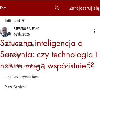
Zarejestruj się
Post
Tutti i post
STEFANO SALERNO
Tutti i post
12 lut 2025
Sztuczna inteligencja a
Sztuczna inteligencja
Sardynia: czy technologia i
produktów
natura mogą współistnieć?
Sardyńskie przysłowia
Informacje żywieniowe
Plaże Sardynii