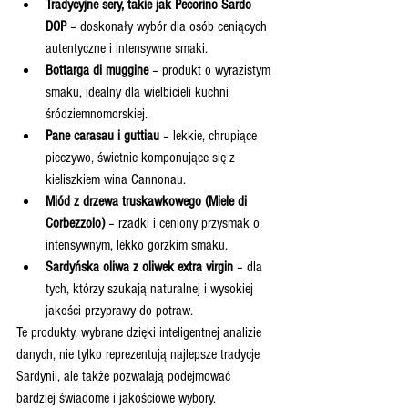
Tradycyjne sery, takie jak Pecorino Sardo 
DOP
 – doskonały wybór dla osób ceniących 
autentyczne i intensywne smaki.
Bottarga di muggine
 – produkt o wyrazistym 
smaku, idealny dla wielbicieli kuchni 
śródziemnomorskiej.
Pane carasau i guttiau
 – lekkie, chrupiące 
pieczywo, świetnie komponujące się z 
kieliszkiem wina Cannonau.
Miód z drzewa truskawkowego (Miele di 
Corbezzolo)
 – rzadki i ceniony przysmak o 
intensywnym, lekko gorzkim smaku.
Sardyńska oliwa z oliwek extra virgin
 – dla 
tych, którzy szukają naturalnej i wysokiej 
jakości przyprawy do potraw.
Te produkty, wybrane dzięki inteligentnej analizie 
danych, nie tylko reprezentują najlepsze tradycje 
Sardynii, ale także pozwalają podejmować 
bardziej świadome i jakościowe wybory.