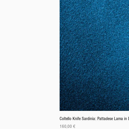
Coltello Knife Sardinia: Pattadese Lama i
Prix
160,00 €