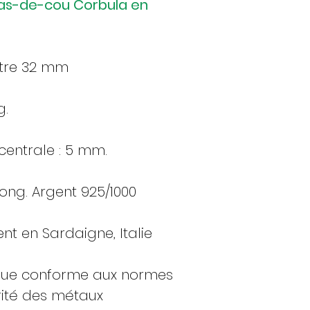
r ras-de-cou Corbula en
ètre 32 mm
g.
centrale : 5 mm.
long. Argent 925/1000
t en Sardaigne, Italie
que conforme aux normes
ité des métaux