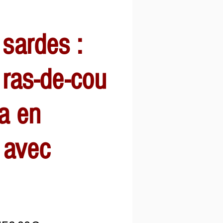
 sardes :
r ras-de-cou
a en
 avec