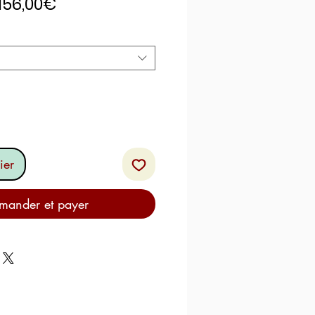
Prix
156,00€
promotionnel
ier
ander et payer