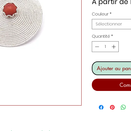
À partir de
Couleur
*
Sélectionner
Quantité
*
Ajouter au pan
Comm