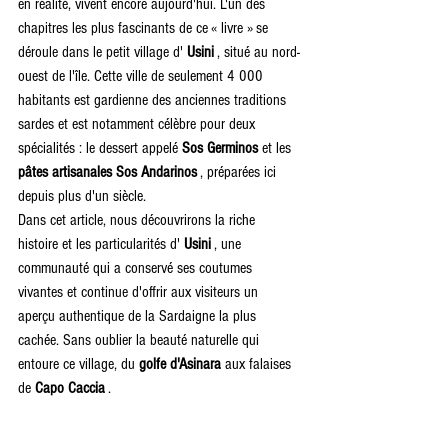
en réalité, vivent encore aujourd'hui. L'un des 
chapitres les plus fascinants de ce « livre » se 
déroule dans le petit village d' 
Usini
 , situé au nord-
ouest de l'île. Cette ville de seulement 4 000 
habitants est gardienne des anciennes traditions 
sardes et est notamment célèbre pour deux 
spécialités : le dessert appelé 
Sos Germinos
 et les 
pâtes artisanales Sos Andarinos
 , préparées ici 
depuis plus d'un siècle.
Dans cet article, nous découvrirons la riche 
histoire et les particularités d' 
Usini
 , une 
communauté qui a conservé ses coutumes 
vivantes et continue d'offrir aux visiteurs un 
aperçu authentique de la Sardaigne la plus 
cachée. Sans oublier la beauté naturelle qui 
entoure ce village, du 
golfe d'Asinara
 aux falaises 
de 
Capo Caccia
 .