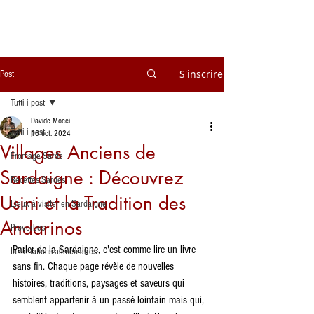
S'inscrire
Post
Tutti i post
Davide Mocci
Tutti i post
16 oct. 2024
Villages Anciens de
Fromage Sarde
Sardaigne : Découvrez
Recettes Sardes
Usini et la Tradition des
Lieux à visiter en Sardaigne
Andarinos
Proverbes
Parler de la Sardaigne, c'est comme lire un livre 
Informations alimentaires
sans fin. Chaque page révèle de nouvelles 
histoires, traditions, paysages et saveurs qui 
semblent appartenir à un passé lointain mais qui, 