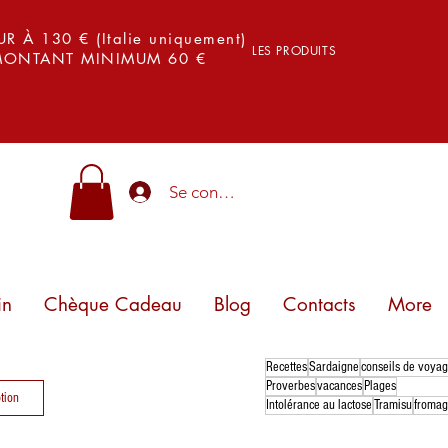
 À 130 € (Italie uniquement)
LES PRODUITS
 MONTANT MINIMUM 60 €
Se connecter
in
Chèque Cadeau
Blog
Contacts
More
Recettes
Sardaigne
conseils de voya
Proverbes
vacances
Plages
tion
Intolérance au lactose
Tramisu
froma