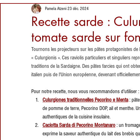
de quartz, nature
1 juin 2025
Proverbes
Informations alimentaires
Pamela Atzeni
23 déc. 2024
intacte et
Plages de
Recette sarde : Culu
traditions
Sardaigne : Plage
pastorales
de La Piana,
tomate sarde sur fo
Montirussu
2 avr. 2025
Tournons les projecteurs sur les pâtes protagonistes de la
Lieux à visiter en
Sardaigne :
« Culurgionis ». Ces raviolis particuliers et singuliers re
Siliqua et son
traditions de la Sardaigne. Des pâtes farcies qui ont obt
château
italien puis de l'Union européenne, devenant officiellemen
27 mars 2025
d'Acquafredda
Pour notre recette, nous vous recommandons d'utiliser :
Culurgiones traditionnelles Pecorino e Menta
 : pât
de pomme de terre, Pecorino DOP, ail et menthe. Un 
authentiques de la cuisine insulaire.
Caciotta Sarda di Pecorino Montanaro
 : un fromage
exprime la saveur authentique du lait des brebis qu