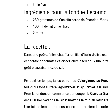
huile évo
Ingrédients pour la fondue Pecorino
280 grammes de Caciotta sarde de Pecorino Mont
100 ml de lait entier frais
2 œufs
La recette :
Dans une poêle, faites chauffer un filet d'huile d'olive ext
concentré de tomates et laissez cuire à feu doux une diza
goût et assaisonnez de sel.
Pendant ce temps, faites cuire nos 
Culurgiones au Peco
fois qu'ils font surface, égouttez-les et ajoutez-les à la
Pour la fondue, on commence par couper la 
Caciotta Sa
dans un bol, versons le lait et mettons le tout au réfrig
Une fois le temps de repos passé, on transfère le conte