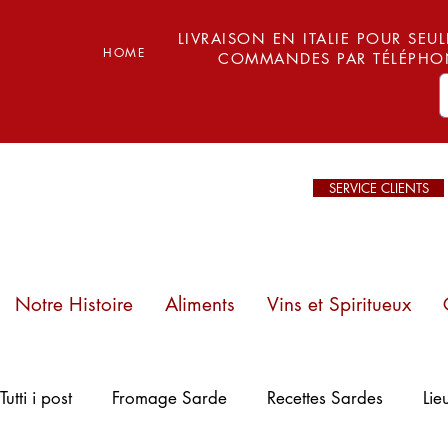
LIVRAISON EN ITALIE POUR SEUL
HOME
COMMANDES PAR TÉLÉPHON
SERVICE CLIENTS
Notre Histoire
Aliments
Vins et Spiritueux
Plages de
Tutti i post
Fromage Sarde
Recettes Sardes
Lie
Sardaigne : Mari
Ermi – Entre sable