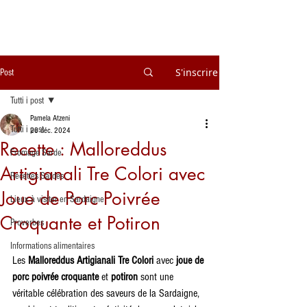
S'inscrire
Post
Tutti i post
Pamela Atzeni
Tutti i post
28 déc. 2024
Recette : Malloreddus
Fromage Sarde
Artigianali Tre Colori avec
Recettes Sardes
Joue de Porc Poivrée
Lieux à visiter en Sardaigne
Croquante et Potiron
Proverbes
Informations alimentaires
Les 
Malloreddus Artigianali Tre Colori
 avec 
joue de 
porc poivrée croquante
 et 
potiron
 sont une 
véritable célébration des saveurs de la Sardaigne, 