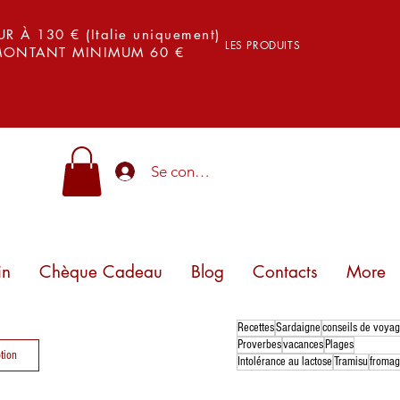
 À 130 € (Italie uniquement)
LES PRODUITS
 MONTANT MINIMUM 60 €
Se connecter
in
Chèque Cadeau
Blog
Contacts
More
Recettes
Sardaigne
conseils de voya
Proverbes
vacances
Plages
tion
Intolérance au lactose
Tramisu
froma