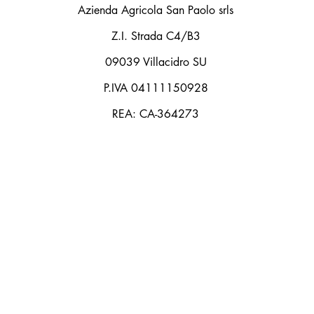
Azienda Agricola San Paolo srls
Z.I. Strada C4/B3
09039 Villacidro SU
P.IVA 04111150928
REA: CA-364273