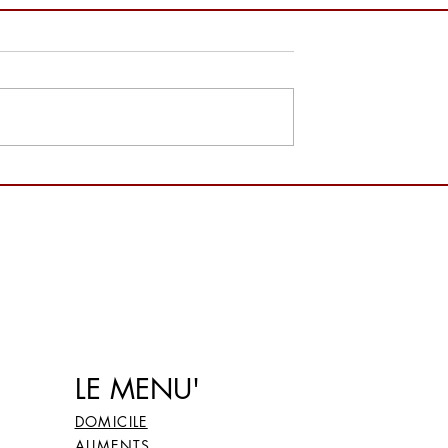
ardaigne : Plage
Lieux à visiter en Sardaigne 
, Montirussu
Siliqua et son château
d'Acquafredda
LE MENU'
DOMICILE
ALIMENTS