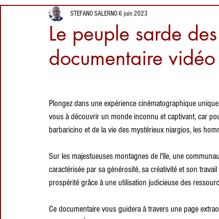
de quartz, nature
1 juin 2025
Proverbes
Informations alimentaires
STEFANO SALERNO
6 juin 2023
intacte et
Plages de
Le peuple sarde des
traditions
Sardaigne : Plage
pastorales
de La Piana,
documentaire vidéo 
Montirussu
2 avr. 2025
Lieux à visiter en
Sardaigne :
Siliqua et son
Plongez dans une expérience cinématographique unique e
château
vous à découvrir un monde inconnu et captivant, car pou
27 mars 2025
d'Acquafredda
barbaricino et de la vie des mystérieux niargios, les hom
Sur les majestueuses montagnes de l'île, une communauté
caractérisée par sa générosité, sa créativité et son travail
prospérité grâce à une utilisation judicieuse des ressour
Ce documentaire vous guidera à travers une page extraor