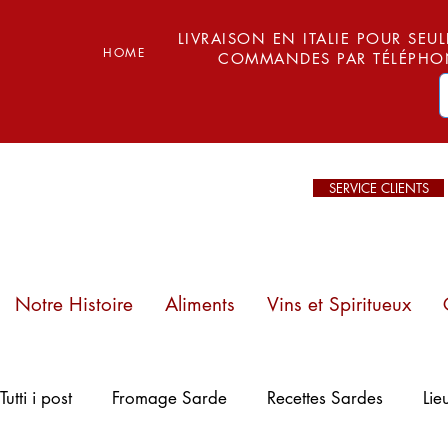
LIVRAISON EN ITALIE POUR SEUL
HOME
COMMANDES PAR TÉLÉPHON
SERVICE CLIENTS
Notre Histoire
Aliments
Vins et Spiritueux
Plages de
Tutti i post
Fromage Sarde
Recettes Sardes
Lie
Sardaigne : Mari
Ermi – Entre sable