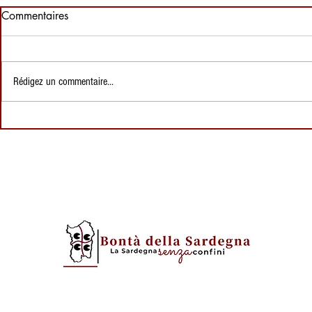
Commentaires
Rédigez un commentaire...
Plages de Sardaigne : Mari
Plages de S
Ermi – Entre sable de quartz,
de La Piana
nature intacte et traditions
pastorales