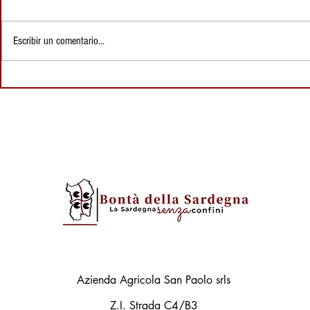
Escribir un comentario...
Casizolu, un queso de leche
Intolerancia
de vaca de cuajada estirada
queso elegir
típico de Cerdeña
Azienda Agricola San Paolo srls
Z.I. Strada C4/B3