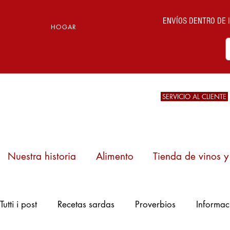
ENVÍOS DENTRO DE IT
HOGAR
SERVICIO AL CLIENTE
Nuestra historia
Alimento
Tienda de vinos y 
Casizolu, un
Tutti i post
Recetas sardas
Proverbios
Informac
queso de leche de
vaca de cuajada