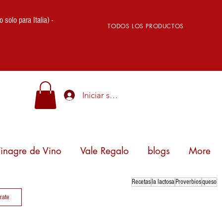
lo para Italia) -
TODOS LOS PRODUCTOS
Iniciar sesión
inagre de Vino
Vale Regalo
blogs
More
Recetas
la lactosa
Proverbios
queso
trate