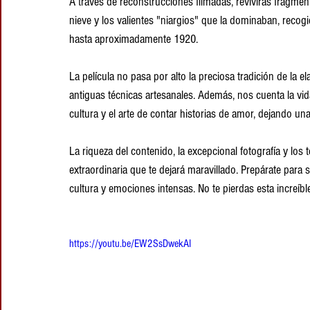
A través de reconstrucciones filmadas, revivirás fragmen
nieve y los valientes "niargios" que la dominaban, recogi
hasta aproximadamente 1920.
La película no pasa por alto la preciosa tradición de la el
antiguas técnicas artesanales. Además, nos cuenta la vid
cultura y el arte de contar historias de amor, dejando un
La riqueza del contenido, la excepcional fotografía y lo
extraordinaria que te dejará maravillado. Prepárate para 
cultura y emociones intensas. No te pierdas esta increí
https://youtu.be/EW2SsDwekAI