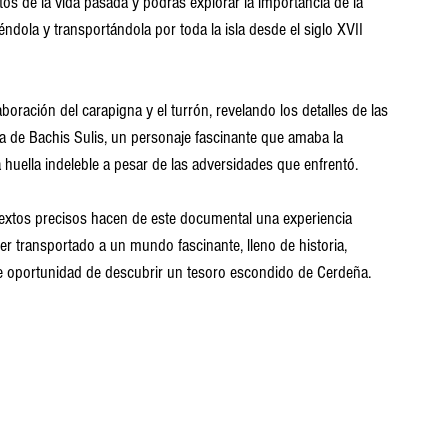
tos de la vida pasada y podrás explorar la importancia de la 
éndola y transportándola por toda la isla desde el siglo XVII 
aboración del carapigna y el turrón, revelando los detalles de las 
a de Bachis Sulis, un personaje fascinante que amaba la 
a huella indeleble a pesar de las adversidades que enfrentó.
s textos precisos hacen de este documental una experiencia 
ser transportado a un mundo fascinante, lleno de historia, 
ble oportunidad de descubrir un tesoro escondido de Cerdeña.