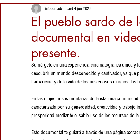
estirada típico de
22 may 2025
infobontadellasard
4 jun 2023
Cerdeña
Intolerancia a la
El pueblo sardo de 
lactosa: ¿qué
queso elegir?
documental en vide
5 mar 2025
presente.
RECETA: Arroz
del Ganges con
Sumérgete en una experiencia cinematográfica única y fa
Pecorino Sardo y
Azafrán de San
descubrir un mundo desconocido y cautivador, ya que po
5 feb 2025
Gavino, un
barbaricino y de la vida de los misteriosos niargios, los 
encuentro de
sabores
En las majestuosas montañas de la isla, una comunidad d
caracterizada por su generosidad, creatividad y trabajo i
prosperidad mediante el sabio uso de los recursos de la 
Este documental te guiará a través de una página extrao