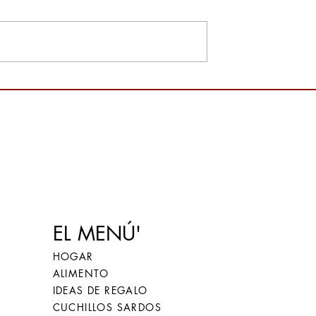
 a la lactosa: ¿qué
RECETA: Arroz del Ganges
?
con Pecorino Sardo y Azaf
de San Gavino, un encuent
de sabores
EL MENÚ'
HOGAR
ALIMENTO
IDEAS DE REGALO
CUCHILLOS SARDOS