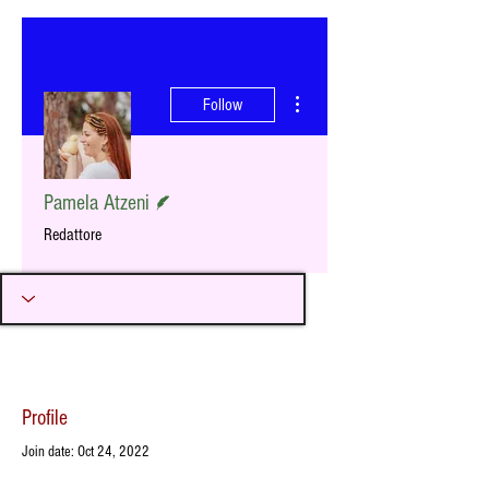
More actions
Follow
Writer
Pamela Atzeni
Redattore
Profile
Join date: Oct 24, 2022