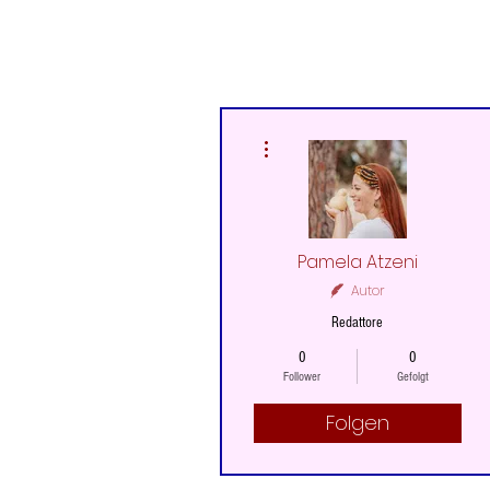
Weitere Optionen
Pamela Atzeni
Autor
Redattore
0
0
Follower
Gefolgt
Folgen