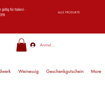
ig für Italien) -
ALLE PRODUKTE
OPA
Anmelden
dwerk
Weinessig
Geschenkgutschein
More