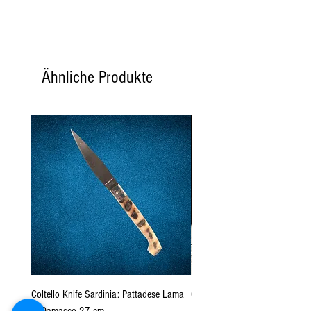
Ähnliche Produkte
Coltello Knife Sardinia: Pattadese Lama
Coltello Sardo "Knife Sardinia"
in Damasco 27 cm
Pattada 27cm