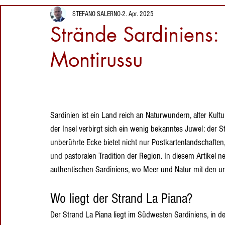
Magie von
26. Juni 2025
Veranstaltungen auf Sardinien
Sardischer Dessert
STEFANO SALERNO
2. Apr. 2025
S'Archittu
Strände
Strände Sardiniens:
zwischen Natur,
Sardiniens: Mari
Geologie und
Ermi – Zwischen
Montirussu
Technologie
typischen sardischen Produkte
Le
Gastfreundschaft
Quarzsand,
1. Juni 2025
unberührter Natur
Sehenswürdigkeite
und
n auf Sardinien:
Orte zum Besuchen
Sehenswürdigkeiten auf Sardi
Hirtentraditionen
Entdecken Sie
Sardinien ist ein Land reich an Naturwundern, alter Kul
Seui, einen
21. Mai 2025
der Insel verbirgt sich ein wenig bekanntes Juwel: der S
verborgenen
unberührte Ecke bietet nicht nur Postkartenlandschaften,
Schatz im Herzen
der Insel.
und pastoralen Tradition der Region. In diesem Artikel n
authentischen Sardiniens, wo Meer und Natur mit den un
Wo liegt der Strand La Piana?
Der Strand La Piana liegt im Südwesten Sardiniens, in de