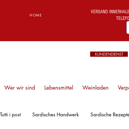
VERSAND INNERHALB I
HOME
TELEF
KUNDENDIENST
Wer wir sind
Lebensmittel
Weinladen
Verp
Strände
Tutti i post
Sardisches Handwerk
Sardische Rezept
Sardiniens:
Entdecken Sie die