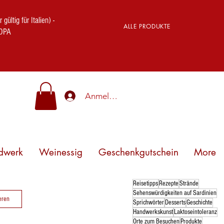
ig für Italien) -
ALLE PRODUKTE
OPA
Anmelden
dwerk
Weinessig
Geschenkgutschein
More
Reisetipps
Rezepte
Strände
Sehenswürdigkeiten auf Sardinien
eren
Sprichwörter
Desserts
Geschichte
Handwerkskunst
Laktoseintoleranz
Orte zum Besuchen
Produkte