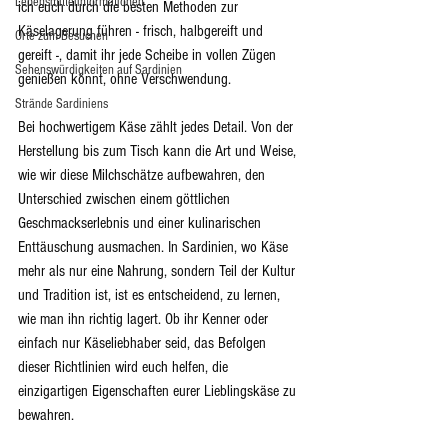
Lebensmittelinformationen
ich euch durch die besten Methoden zur 
Käselagerung führen - frisch, halbgereift und 
Orte zum Besuchen
gereift -, damit ihr jede Scheibe in vollen Zügen 
Sehenswürdigkeiten auf Sardinien
genießen könnt, ohne Verschwendung.
Strände Sardiniens
Bei hochwertigem Käse zählt jedes Detail. Von der 
Herstellung bis zum Tisch kann die Art und Weise, 
wie wir diese Milchschätze aufbewahren, den 
Unterschied zwischen einem göttlichen 
Geschmackserlebnis und einer kulinarischen 
Enttäuschung ausmachen. In Sardinien, wo Käse 
mehr als nur eine Nahrung, sondern Teil der Kultur 
und Tradition ist, ist es entscheidend, zu lernen, 
wie man ihn richtig lagert. Ob ihr Kenner oder 
einfach nur Käseliebhaber seid, das Befolgen 
dieser Richtlinien wird euch helfen, die 
einzigartigen Eigenschaften eurer Lieblingskäse zu 
bewahren.