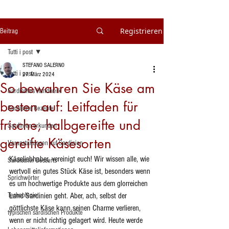
Registrieren
Beitrag
Tutti i post
STEFANO SALERNO
Tutti i post
27. März 2024
So bewahren Sie Käse am
Sardisches Handwerk
besten auf: Leitfaden für
Sardische Rezepte
frische, halbgereifte und
Sardinien erkunden
gereifte Käsesorten
Veranstaltungen auf Sardinien
Käseliebhaber, vereinigt euch! Wir wissen alle, wie 
Sardischer Desserts
wertvoll ein gutes Stück Käse ist, besonders wenn 
Sprichwörter
es um hochwertige Produkte aus dem glorreichen 
Technologie
Land Sardinien geht. Aber, ach, selbst der 
göttlichste Käse kann seinen Charme verlieren, 
typischen sardischen Produkte
wenn er nicht richtig gelagert wird. Heute werde 