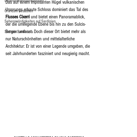
Lebensmittelinformationen
Das auf einem imposanten Hügel vulkanischen 
Ursprungs erbaute Schloss dominiert das Tal des 
Orte zum Besuchen
Flusses Cixerri
 und bietet einen Panoramablick, 
Sehenswürdigkeiten auf Sardinien
der die umliegende Ebene bis hin zu den Sulcis-
Bergen umfasst. Doch dieser Ort bietet mehr als 
Strände Sardiniens
nur Naturschönheiten und mittelalterliche 
Architektur: Er ist von einer Legende umgeben, die 
seit Jahrhunderten fasziniert und neugierig macht.