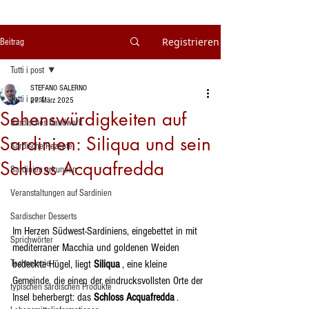
Registrieren
Beitrag
Tutti i post
STEFANO SALERNO
Tutti i post
27. März 2025
Sehenswürdigkeiten auf
Sardisches Handwerk
Sardinien: Siliqua und sein
Sardische Rezepte
Schloss Acquafredda
Sardinien erkunden
Veranstaltungen auf Sardinien
Sardischer Desserts
Im Herzen Südwest-Sardiniens, eingebettet in mit 
Sprichwörter
mediterraner Macchia und goldenen Weiden 
Technologie
bedeckte Hügel, liegt 
Siliqua
 , eine kleine 
Gemeinde, die einen der eindrucksvollsten Orte der 
typischen sardischen Produkte
Insel beherbergt: das 
Schloss Acquafredda
 .