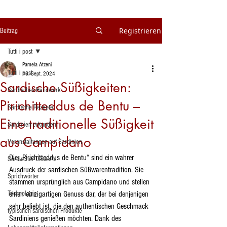
Registrieren
Beitrag
Tutti i post
Pamela Atzeni
Tutti i post
18. Sept. 2024
Sardische Süßigkeiten:
Sardisches Handwerk
Pirichitteddus de Bentu –
Sardische Rezepte
Eine traditionelle Süßigkeit
Sardinien erkunden
aus Campidano
Veranstaltungen auf Sardinien
Die „Pirichitteddus de Bentu“ sind ein wahrer 
Sardischer Desserts
Ausdruck der sardischen Süßwarentradition. Sie 
Sprichwörter
stammen ursprünglich aus Campidano und stellen 
Technologie
einen einzigartigen Genuss dar, der bei denjenigen 
sehr beliebt ist, die den authentischen Geschmack 
typischen sardischen Produkte
Sardiniens genießen möchten. Dank des 