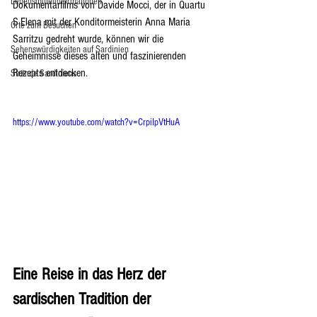
Lebensmittelinformationen
Dokumentarfilms von Davide Mocci, der in Quartu 
S.Elena mit der Konditormeisterin Anna Maria 
Orte zum Besuchen
Sarritzu gedreht wurde, können wir die 
Sehenswürdigkeiten auf Sardinien
Geheimnisse dieses alten und faszinierenden 
Rezepts entdecken.
Strände Sardiniens
https://www.youtube.com/watch?v=CrpiIpVtHuA
Eine Reise in das Herz der 
sardischen Tradition der 