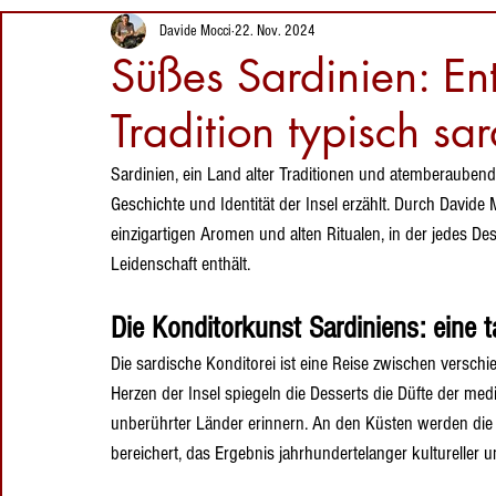
Magie von
26. Juni 2025
Veranstaltungen auf Sardinien
Sardischer Dessert
Davide Mocci
22. Nov. 2024
S'Archittu
Strände
Süßes Sardinien: En
zwischen Natur,
Sardiniens: Mari
Geologie und
Ermi – Zwischen
Tradition typisch sa
Technologie
typischen sardischen Produkte
Le
Gastfreundschaft
Quarzsand,
1. Juni 2025
unberührter Natur
Sardinien, ein Land alter Traditionen und atemberauben
Sehenswürdigkeite
und
n auf Sardinien:
Geschichte und Identität der Insel erzählt. Durch Davide
Orte zum Besuchen
Sehenswürdigkeiten auf Sardi
Hirtentraditionen
Entdecken Sie
einzigartigen Aromen und alten Ritualen, in der jedes Des
Seui, einen
Leidenschaft enthält.
21. Mai 2025
verborgenen
Schatz im Herzen
Die Konditorkunst Sardiniens: eine 
der Insel.
Die sardische Konditorei ist eine Reise zwischen versch
Herzen der Insel spiegeln die Desserts die Düfte der med
unberührter Länder erinnern. An den Küsten werden die
bereichert, das Ergebnis jahrhundertelanger kultureller