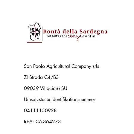
San Paolo Agricultural Company srls
ZI Strada C4/B3
09039 Villacidro SU
Umsatzsteuer-Identifikationsnummer
04111150928
REA: CA-364273