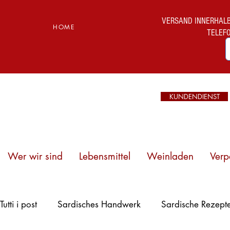
VERSAND INNERHALB I
HOME
TELEF
KUNDENDIENST
Wer wir sind
Lebensmittel
Weinladen
Verp
Strände
Tutti i post
Sardisches Handwerk
Sardische Rezept
Sardiniens:
Entdecken Sie die