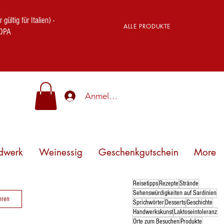
ig für Italien) -
ALLE PRODUKTE
OPA
Anmelden
dwerk
Weinessig
Geschenkgutschein
More
Reisetipps
Rezepte
Strände
Sehenswürdigkeiten auf Sardinien
eren
Sprichwörter
Desserts
Geschichte
Handwerkskunst
Laktoseintoleranz
Orte zum Besuchen
Produkte