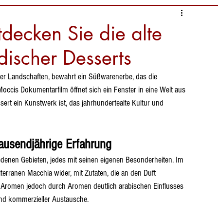
s
Sprichwörter
tdecken Sie die alte
rdischer Desserts
bensmittelinformationen
der Landschaften, bewahrt ein Süßwarenerbe, das die 
 Moccis Dokumentarfilm öffnet sich ein Fenster in eine Welt aus 
nien
Strände Sardiniens
sert ein Kunstwerk ist, das jahrhundertealte Kultur und 
tausendjährige Erfahrung
iedenen Gebieten, jedes mit seinen eigenen Besonderheiten. Im 
iterranen Macchia wider, mit Zutaten, die an den Duft 
 Aromen jedoch durch Aromen deutlich arabischen Einflusses 
 und kommerzieller Austausche.