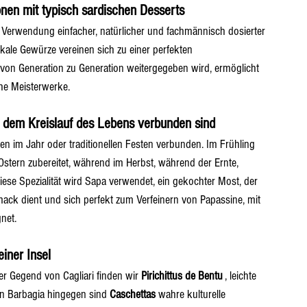
nen mit typisch sardischen Desserts
e Verwendung einfacher, natürlicher und fachmännisch dosierter 
kale Gewürze vereinen sich zu einer perfekten 
von Generation zu Generation weitergegeben wird, ermöglicht 
he Meisterwerke.
it dem Kreislauf des Lebens verbunden sind
n im Jahr oder traditionellen Festen verbunden. Im Frühling 
tern zubereitet, während im Herbst, während der Ernte, 
diese Spezialität wird Sapa verwendet, ein gekochter Most, der 
ack dient und sich perfekt zum Verfeinern von Papassine, mit 
net.
iner Insel
er Gegend von Cagliari finden wir 
Pirichittus de Bentu
 , leichte 
. In Barbagia hingegen sind 
Caschettas
 wahre kulturelle 